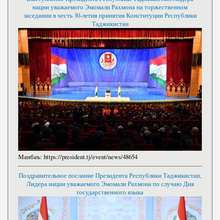
нации уважаемого Эмомали Рахмона на торжественном
заседании в честь 30-летия принятия Конституции Республики
Таджикистан
Манбаъ:
https://president.tj/event/news/48654
Поздравительное послание Президента Республики Таджикистан,
Лидера нации уважаемого Эмомали Рахмона по случаю Дня
государственного языка