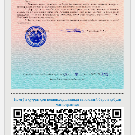
Номгӯи ҳуҷҷатҳои пешниҳодшаванда ва иловагӣ барои қабули
магистрантҳо