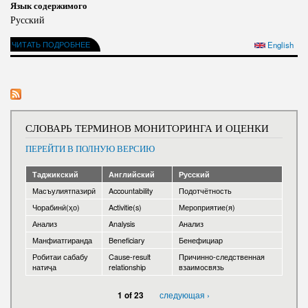
Язык содержимого
Русский
ЧИТАТЬ ПОДРОБНЕЕ
English
СЛОВАРЬ ТЕРМИНОВ МОНИТОРИНГА И ОЦЕНКИ
ПЕРЕЙТИ В ПОЛНУЮ ВЕРСИЮ
Таджикский
Английский
Русский
Масъулиятпазирӣ
Accountability
Подотчётность
Чорабинӣ(ҳо)
Activitie(s)
Мероприятие(я)
Анализ
Analysis
Анализ
Манфиатгиранда
Beneficiary
Бенефициар
Робитаи сабабу
Cause-result
Причинно-следственная
натиҷа
relationship
взаимосвязь
следующая ›
1 of 23