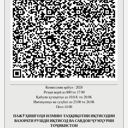
Комиссияи қабул - 2024
Реҷаи корӣ аз 800 то 17 00
Қабули ҳуҷҷатҳо аз 10.0.8. то 20.08.
Имтиҳонҳо ва суҳбат аз 23.08 то 26.08.
Оғоз 14 00
ПАЖӮҲИШГОҲИ ИЛМИЮ ТАҲҚИҚОТИИ ИҚТИСОДИИ
ВАЗОРАТИ РУШДИ ИҚТИСОД ВА САВДОИ ҶУМҲУРИИ
ТОҶИКИСТОН