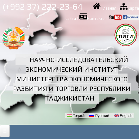
Перейти к
(+992 37) 222-23-64
Главная
|
Карта
основному
содержанию
сайта
|
Контакты
|
НАУЧНО-ИССЛЕДОВАТЕЛЬСКИЙ
ЭКОНОМИЧЕСКИЙ ИНСТИТУТ
МИНИСТЕРСТВА ЭКОНОМИЧЕСКОГО
РАЗВИТИЯ И ТОРГОВЛИ РЕСПУБЛИКИ
ТАДЖИКИСТАН
Тоҷикӣ
Русский
English
Языки