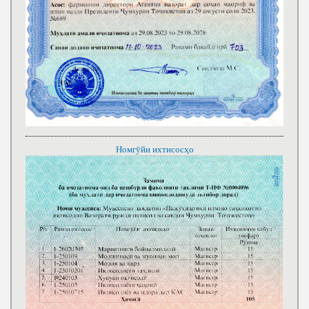
Номгӯйи ихтисосҳо