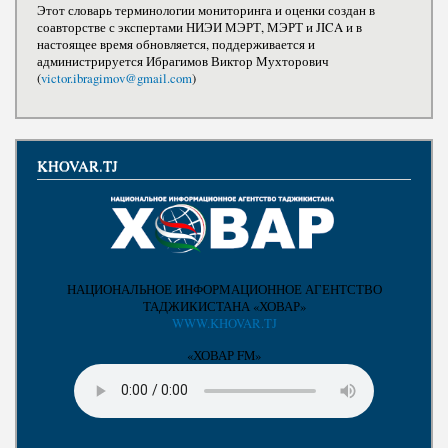
Этот словарь терминологии мониторинга и оценки создан в
соавторстве с экспертами НИЭИ МЭРТ, МЭРТ и JICA и в
настоящее время обновляется, поддерживается и
администрируется Ибрагимов Виктор Мухторович
(
victor.ibragimov@gmail.com
)
KHOVAR.TJ
НАЦИОНАЛЬНОЕ ИНФОРМАЦИОННОЕ АГЕНТСТВО
ТАДЖИКИСТАНА «ХОВАР»
WWW.KHOVAR.TJ
«ХОВАР FM»