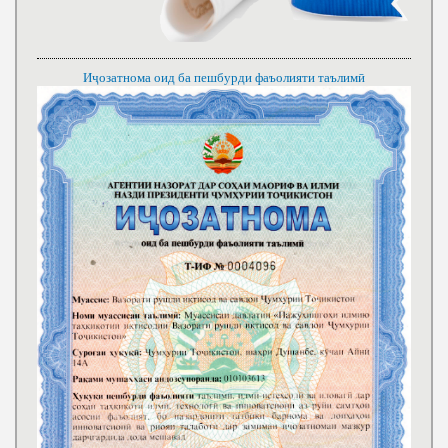
Иҷозатнома оид ба пешбурди фаъолияти таълимӣ