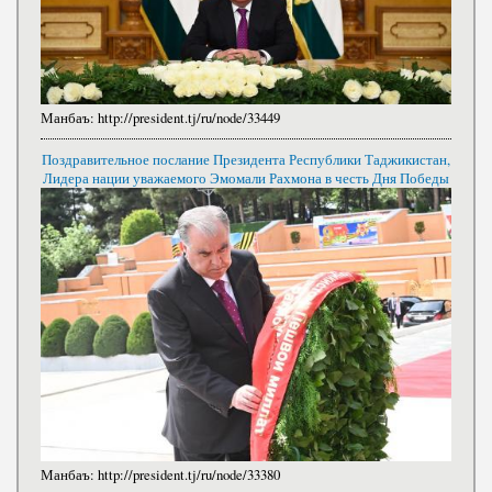
Манбаъ:
http://president.tj/ru/node/33449
Поздравительное послание Президента Республики Таджикистан,
Лидера нации уважаемого Эмомали Рахмона в честь Дня Победы
Манбаъ:
http://president.tj/ru/node/33380