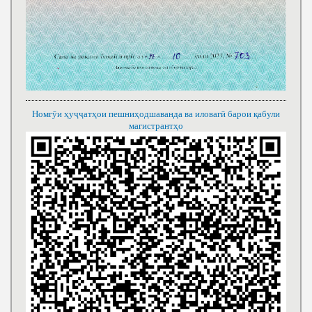
Номгӯи ҳуҷҷатҳои пешниҳодшаванда ва иловагӣ барои қабули
магистрантҳо