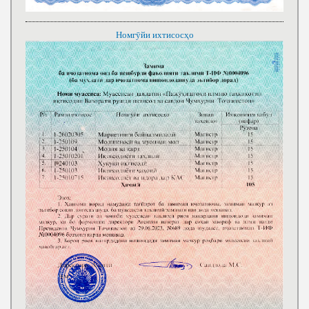
Номгӯйи ихтисосҳо