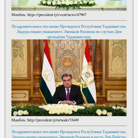
Манбаъ:
https://president.tj/event/news/47967
Поздравительное послание Президента Республики Таджикистан,
Лидера нации уважаемого Эмомали Рахмона по случаю Дня
молодёжи Таджикистана
Манбаъ:
http://president.tj/ru/node/33449
Поздравительное послание Президента Республики Таджикистан,
Лидера нации уважаемого Эмомали Рахмона в честь Дня Победы