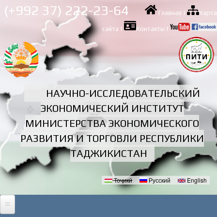
Перейти к
(+992 37) 222-23-64
Главная
|
Карта
основному
содержанию
сайта
|
Контакты
|
НАУЧНО-ИССЛЕДОВАТЕЛЬСКИЙ
ЭКОНОМИЧЕСКИЙ ИНСТИТУТ
МИНИСТЕРСТВА ЭКОНОМИЧЕСКОГО
РАЗВИТИЯ И ТОРГОВЛИ РЕСПУБЛИКИ
ТАДЖИКИСТАН
Тоҷикӣ
Русский
English
Языки