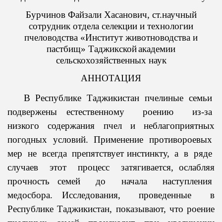
Конференции, семинары и круглые столы
Поездки
Научные отделы
Бурчинов Файзали Хасанович, ст.научный
Документы
сотрудник отдела селекции и технологии
Магистратура
Отдел стратегического планирования, моделирования и
макроэкономических перспектив
пчеловодства «Институт животноводства и
Послания
Диссертационный совет
пастбищ» Таджикской
академии
Отдел укрепления экспортного потенциала, логистики и
Телеграммы
сельскохозяйственных наук
электронной коммерции
Сектор магистратуры, аспирантуры и докторантуры (PhD)
Телефонные разговоры
Отдел эффективности производства и инфраструктуры
Рекомендации
АННОТАЦИЯ
Отдел развития человеческих ресурсов
Сотрудничество
ПРЕЗИДЕНТ РЕСПУБЛИКИ ТАДЖИКИСТАН
В Республике Таджикистан пчелиные семьи
Отдел институционального укрепления страны и
подвержены естественному роению из-за
Список партнеров
цифровой экономики
низкого содержания пчел и неблагоприятных
погодных условий. Применение противороевых
Отдел сбалансированного развития регионов
мер не всегда препятствует инстинкту, а в ряде
Отдел развития международных и внутренних услуг
случаев этот процесс затягивается, ослабляя
Отдел кадров, права и делопроизводство
прочность семей до начала наступления
Сектор бухгалтерского учета
медосбора. Исследования, проведенные в
Сектор информационных технологий
Республике Таджикистан, показывают, что роение