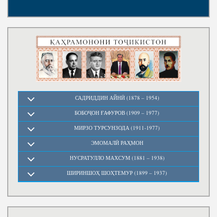
САДРИДДИН АЙНӢ (1878 – 1954)
БОБОҶОН ҒАФУРОВ (1909 – 1977)
МИРЗО ТУРСУНЗОДА (1911-1977)
ЭМОМАЛӢ РАҲМОН
НУСРАТУЛЛО МАХСУМ (1881 – 1938)
ШИРИНШОҲ ШОҲТЕМУР (1899 – 1937)