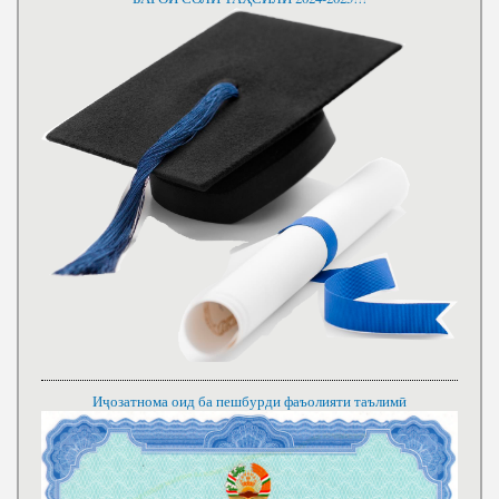
Иҷозатнома оид ба пешбурди фаъолияти таълимӣ