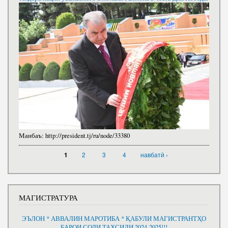
Манбаъ:
http://president.tj/ru/node/33380
СТРАНИЦЫ
2
3
4
навбатӣ ›
1
МАГИСТРАТУРА
ЭЪЛОН * АВВАЛИН МАРОТИБА * ҚАБУЛИ МАГИСТРАНТҲО
БАРОИ СОЛИ ТАҲСИЛИ 2024-2025!!!