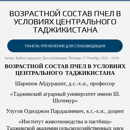
ГЛАВНАЯ
ТАДЖИКИСТАН
ВОЗРАСТНОЙ СОСТАВ ПЧЕЛ В
УСЛОВИЯХ ЦЕНТРАЛЬНОГО
ПРЕЗИДЕНТ
Объявление государственной независимости
ТАДЖИКИСТАНА
ЗАКОНОДАТЕЛЬСТВО
Полномочия
Конституция
ГАЛЕРЕЯ
Конституция Республики Таджикистан
Символы президента
Таджикский опыт миростроительства
ПАНЕЛЬ УПРАВЛЕНИЯ ДЛЯ СЛАБОВИДЯЩИХ
НОВОСТИ
Контактная форма
Национальная стратегия развития Республики Таджикистан
Биография
Укрепление государственной независимости
на период до 2030 г.
ОБ ИНСТИТУТЕ
Автор:
Ҳайати тадорукот
Дата публикации: Пятница, 27 Октябрь, 2023 - 10:56
Книги
Судебная власть
Программа среднесрочного развития Республики
ВОЗРАСТНОЙ СОСТАВ ПЧЕЛ В УСЛОВИЯХ
ДЕЯТЕЛЬНОСТЬ
Устав
Таджикистан на 2021-2025 годы
Фильмы
Национальная валюта
ЦЕНТРАЛЬНОГО
ТАДЖИКИСТАНА
УСЛУГИ
Текущая деятельность
Структура
Статьи
Шарипов Абдурашит, д.с.-х.н., профессор
ЗАКОНОДАТЕЛЬСТВО
БИБЛИОТЕКА
Профсоюзный комитет Института экономики и демографии
WWW.PRESIDENT.TJ
Учреждение
РЕСПУБЛИКИ ТАДЖИКИСТАН
Награды
Директор
НАНТ
«Таджикский аграрный университет имени Ш.
КОНТАКТЫ
Монография
Шотемур»
Заместитель директора по научной и преподавательской
Женщины Института
События
работе
Вакансии
Журнал
Улугов Одилджон Пардаалиевич, к.с.-х.н., доцент
Проекты
Встречи
Ученый секретарь
Галерея
«Институт животноводства и пастбищ»
Достижения
Выступления
Ученый Совет
Словарь терминов мониторинга и оценки
Таджикской академии
сельскохозяйственных наук