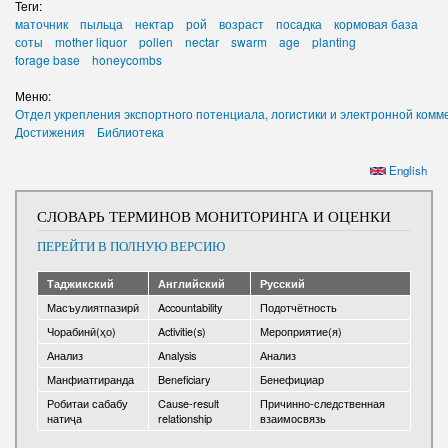
Теги:
маточник
пыльца
нектар
рой
возраст
посадка
кормовая база
соты
mother liquor
pollen
nectar
swarm
age
planting
forage base
honeycombs
Меню:
Отдел укрепления экспортного потенциала, логистики и электронной комм
Достижения
Библиотека
English
СЛОВАРЬ ТЕРМИНОВ МОНИТОРИНГА И ОЦЕНКИ
ПЕРЕЙТИ В ПОЛНУЮ ВЕРСИЮ
Таджикский
Английский
Русский
Масъулиятпазирӣ
Accountability
Подотчётность
Чорабинӣ(ҳо)
Activitie(s)
Мероприятие(я)
Анализ
Analysis
Анализ
Манфиатгиранда
Beneficiary
Бенефициар
Робитаи сабабу
Cause-result
Причинно-следственная
натиҷа
relationship
взаимосвязь