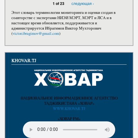
следующая ›
1 of 23
Этот словарь терминологии мониторинга и оценки создан в
соавторстве с экспертами НИЭИ МЭРТ, МЭРТ и JICA и в
настоящее время обновляется, поддерживается и
администрируется Ибрагимов Виктор Мухторович
(
victor.ibragimov@gmail.com
)
KHOVAR.TJ
НАЦИОНАЛЬНОЕ ИНФОРМАЦИОННОЕ АГЕНТСТВО
ТАДЖИКИСТАНА «ХОВАР»
WWW.KHOVAR.TJ
«ХОВАР FM»