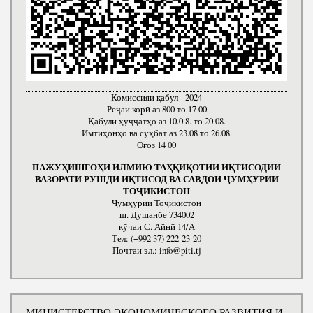
Комиссияи қабул - 2024
Реҷаи корӣ аз 800 то 17 00
Қабули ҳуҷҷатҳо аз 10.0.8. то 20.08.
Имтиҳонҳо ва суҳбат аз 23.08 то 26.08.
Оғоз 14 00
ПАЖӮҲИШГОҲИ ИЛМИЮ ТАҲҚИҚОТИИ ИҚТИСОДИИ
ВАЗОРАТИ РУШДИ ИҚТИСОД ВА САВДОИ ҶУМҲУРИИ
ТОҶИКИСТОН
Ҷумҳурии Тоҷикистон
ш. Душанбе 734002
кӯчаи С. Айнӣ 14/А
Тел: (+992 37) 222-23-20
Почтаи эл.: info@piti.tj
МИНИСТЕРСТВО ЭКОНОМИЧЕСКОГО РАЗВИТИЯ И