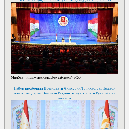
Манбаъ:
https://president.tj/event/news/48653
Паёми шодбошии Президенти Ҷумҳурии Тоҷикистон, Пешвои
миллат муҳтарам Эмомалӣ Раҳмон ба муносибати Рӯзи забони
давлатӣ