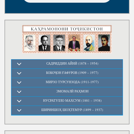
Нома ба Президент
САДРИДДИН АЙНӢ (1878 – 1954)
БОБОҶОН ҒАФУРОВ (1909 – 1977)
МИРЗО ТУРСУНЗОДА (1911-1977)
ЭМОМАЛӢ РАҲМОН
НУСРАТУЛЛО МАХСУМ (1881 – 1938)
ШИРИНШОҲ ШОҲТЕМУР (1899 – 1937)