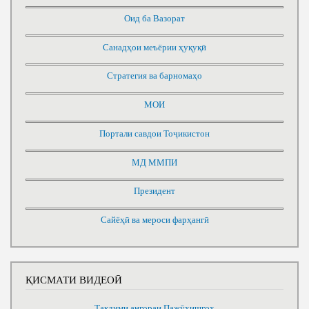
Оид ба Вазорат
Санадҳои меъёрии ҳуқуқӣ
Стратегия ва барномаҳо
МОИ
Портали савдои Тоҷикистон
МД ММПИ
Президент
Сайёҳӣ ва мероси фарҳангӣ
ҚИСМАТИ ВИДЕОӢ
Тақдими ангораи Пажӯҳишгоҳ