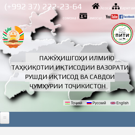
Skip to
(+992 37) 222-23-64
Асосӣ
|
Харитаи
main
content
сомона
|
Тамосҳо
|
ПАЖӮҲИШГОҲИ ИЛМИЮ
ТАҲҚИҚОТИИ ИҚТИСОДИИ ВАЗОРАТИ
РУШДИ ИҚТИСОД ВА САВДОИ
ҶУМҲУРИИ ТОҶИКИСТОН
Тоҷикӣ
Русский
English
Забонҳо
АСОСӢ