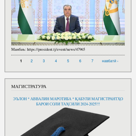
Манбаъ:
https://president.tj/event/news/47965
САҲИФАҲО
2
3
4
5
6
7
навбатӣ ›
1
МАГИСТРАТУРА
ЭЪЛОН * АВВАЛИН МАРОТИБА * ҚАБУЛИ МАГИСТРАНТҲО
БАРОИ СОЛИ ТАҲСИЛИ 2024-2025!!!