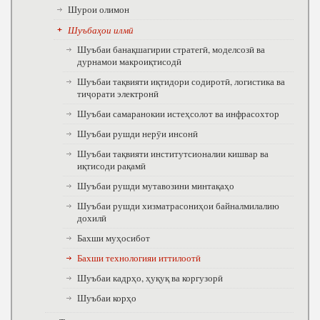
Шурои олимон
Шуъбаҳои илмӣ
Шуъбаи банақшагирии стратегӣ, моделсозӣ ва
дурнамои макроиқтисодӣ
Шуъбаи тақвияти иқтидори содиротӣ, логистика ва
тиҷорати электронӣ
Шуъбаи самаранокии истеҳсолот ва инфрасохтор
Шуъбаи рушди нерӯи инсонӣ
Шуъбаи тақвияти институтсионалии кишвар ва
иқтисоди рақамӣ
Шуъбаи рушди мутавозини минтақаҳо
Шуъбаи рушди хизматрасониҳои байналмилалию
дохилӣ
Бахши муҳосибот
Бахши технологияи иттилоотӣ
Шуъбаи кадрҳо, ҳуқуқ ва коргузорӣ
Шуъбаи корҳо