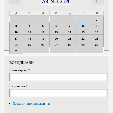
«
АВГУСТ 2026
»
Д
С
Ч
П
Ҷ
Ш
Я
1
2
3
4
5
6
7
8
9
10
11
12
13
14
15
16
17
18
19
20
21
22
23
24
25
26
27
28
29
30
31
ВОРИДШАВӢ
Номи корбар
*
Ниҳонвожа
*
Дархости ниҳонвожаи нав