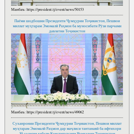
Манбаъ:
https://president.tj/event/news/50153
Паёми шодбошии Президенти Ҷумҳурии Тоҷикистон, Пешвои
миллат муҳтарам Эмомалӣ Раҳмон ба муносибати Рӯзи парчами
давлатии Тоҷикистон
Манбаъ:
https://president.tj/event/news/49062
Суханронии Президенти Ҷумҳурии Тоҷикистон, Пешвои миллат
муҳтарам Эмомалӣ Раҳмон дар маҷлиси тантанавӣ ба ифтихори
30-солагии қабули Конститутсияи Ҷумҳурии Тоҷикистон