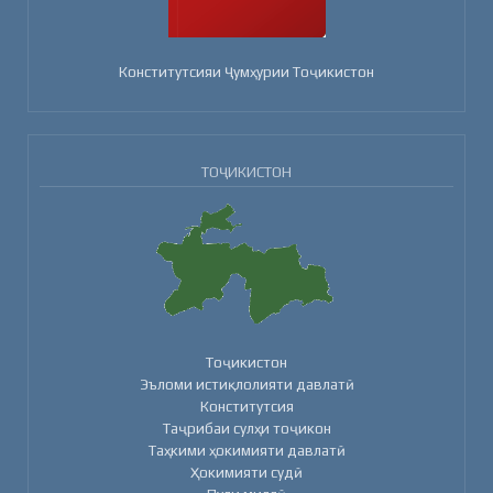
Конститутсияи Ҷумҳурии Тоҷикистон
ТОҶИКИСТОН
Тоҷикистон
Эъломи истиқлолияти давлатӣ
Конститутсия
Таҷрибаи сулҳи тоҷикон
Таҳкими ҳокимияти давлатӣ
Ҳокимияти судӣ