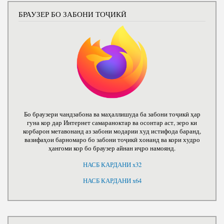
БРАУЗЕР БО ЗАБОНИ ТОҶИКӢ
Бо браузери чандзабона ва маҳаллишуда ба забони тоҷикӣ ҳар
гуна кор дар Интернет самараноктар ва осонтар аст, зеро ки
корбарон метавонанд аз забони модарии худ истифода баранд,
вазифаҳои барномаро бо забони тоҷикӣ хонанд ва кори худро
ҳангоми кор бо браузер айнан иҷро намоянд.
НАСБ КАРДАНИ x32
НАСБ КАРДАНИ x64