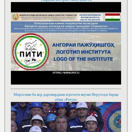
Маросими ба кор даровардани агрегати якуми Неругоҳи барқи
обии «Роғун»