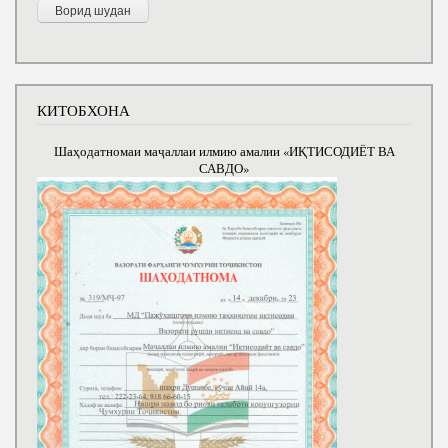
КИТОБХОНА
Шаҳодатномаи маҷаллаи илмию амалии «ИҚТИСОДИЁТ ВА
САВДО»