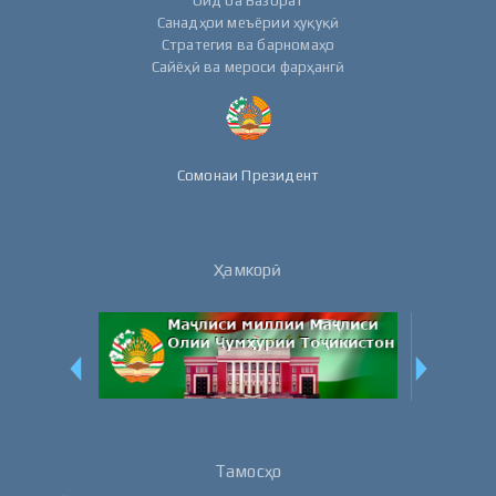
Санадҳои меъёрии ҳуқуқӣ
Стратегия ва барномаҳо
Сайёҳӣ ва мероси фарҳангӣ
Сомонаи Президент
Ҳамкорӣ
Тамосҳо