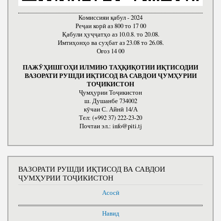
Комиссияи қабул - 2024
Реҷаи корӣ аз 800 то 17 00
Қабули ҳуҷҷатҳо аз 10.0.8. то 20.08.
Имтиҳонҳо ва суҳбат аз 23.08 то 26.08.
Оғоз 14 00
ПАЖӮҲИШГОҲИ ИЛМИЮ ТАҲҚИҚОТИИ ИҚТИСОДИИ
ВАЗОРАТИ РУШДИ ИҚТИСОД ВА САВДОИ ҶУМҲУРИИ
ТОҶИКИСТОН
Ҷумҳурии Тоҷикистон
ш. Душанбе 734002
кӯчаи С. Айнӣ 14/А
Тел: (+992 37) 222-23-20
Почтаи эл.: info@piti.tj
ВАЗОРАТИ РУШДИ ИҚТИСОД ВА САВДОИ
ҶУМҲУРИИ ТОҶИКИСТОН
Асосӣ
Навид