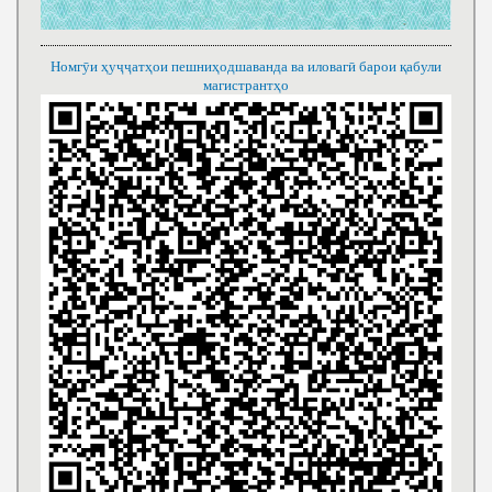
Номгӯи ҳуҷҷатҳои пешниҳодшаванда ва иловагӣ барои қабули
магистрантҳо