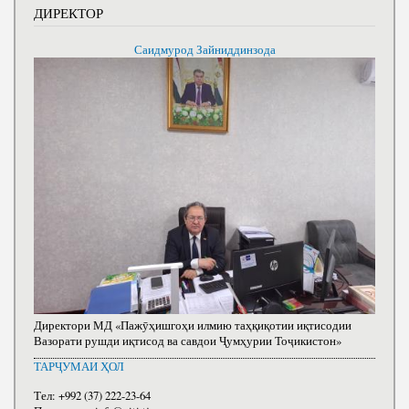
ДИРЕКТОР
Саидмурод Зайниддинзода
Директори МД «Пажӯҳишгоҳи илмию таҳқиқотии иқтисодии
Вазорати рушди иқтисод ва савдои Ҷумҳурии Тоҷикистон»
ТАРҶУМАИ ҲОЛ
Тел: +992 (37) 222-23-64