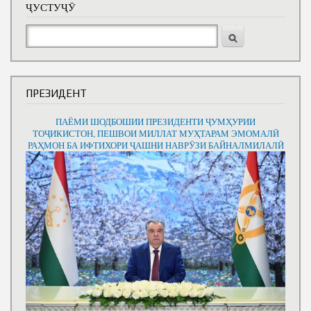
ҶУСТУҶӮ
Ҷустуҷӯ
ПРЕЗИДЕНТ
ПАЁМИ ШОДБОШИИ ПРЕЗИДЕНТИ ҶУМҲУРИИ
ТОҶИКИСТОН, ПЕШВОИ МИЛЛАТ МУҲТАРАМ ЭМОМАЛӢ
РАҲМОН БА ИФТИХОРИ ҶАШНИ НАВРӮЗИ БАЙНАЛМИЛАЛӢ