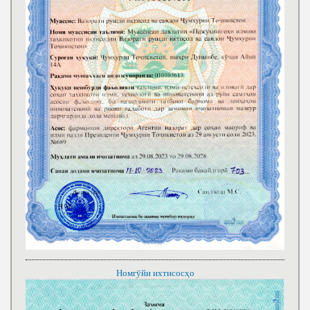
Номгӯйи ихтисосҳо