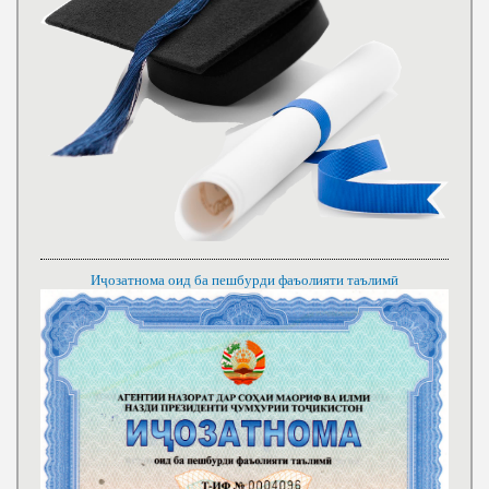
Иҷозатнома оид ба пешбурди фаъолияти таълимӣ