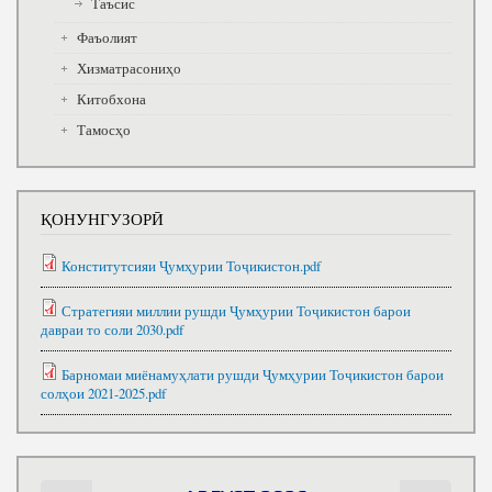
Таъсис
Фаъолият
Хизматрасониҳо
Китобхона
Тамосҳо
ҚОНУНГУЗОРӢ
Конститутсияи Ҷумҳурии Тоҷикистон.pdf
Стратегияи миллии рушди Ҷумҳурии Тоҷикистон барои
давраи то соли 2030.pdf
Барномаи миёнамуҳлати рушди Ҷумҳурии Тоҷикистон барои
солҳои 2021-2025.pdf