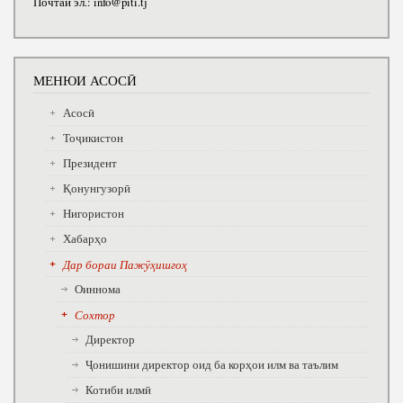
Почтаи эл.: info@piti.tj
МЕНЮИ АСОСӢ
Асосӣ
Тоҷикистон
Президент
Қонунгузорӣ
Нигористон
Хабарҳо
Дар бораи Пажӯҳишгоҳ
Оиннома
Сохтор
Директор
Ҷонишини директор оид ба корҳои илм ва таълим
Котиби илмӣ