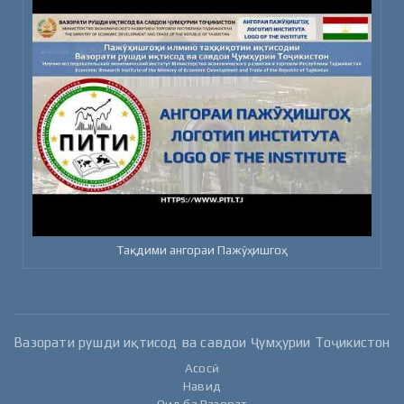
Тақдими ангораи Пажӯҳишгоҳ
Вазорати рушди иқтисод ва савдои Ҷумҳурии Тоҷикистон
Асосӣ
Навид
Оид ба Вазорат