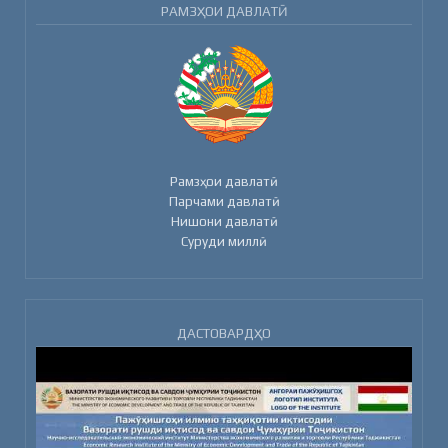
РАМЗҲОИ ДАВЛАТӢ
Рамзҳои давлатӣ
Парчами давлатӣ
Нишони давлатӣ
Суруди миллӣ
ДАСТОВАРДҲО