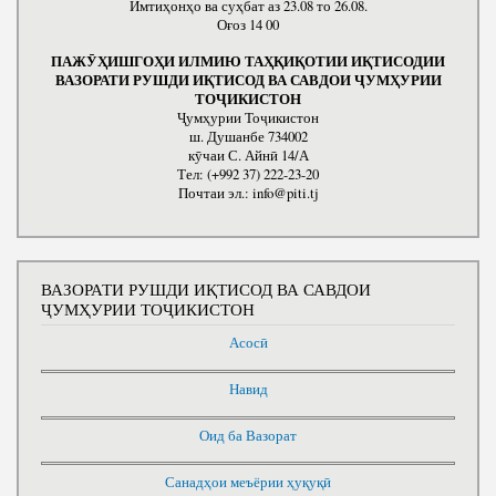
Имтиҳонҳо ва суҳбат аз 23.08 то 26.08.
Оғоз 14 00
ПАЖӮҲИШГОҲИ ИЛМИЮ ТАҲҚИҚОТИИ ИҚТИСОДИИ
ВАЗОРАТИ РУШДИ ИҚТИСОД ВА САВДОИ ҶУМҲУРИИ
ТОҶИКИСТОН
Ҷумҳурии Тоҷикистон
ш. Душанбе 734002
кӯчаи С. Айнӣ 14/А
Тел: (+992 37) 222-23-20
Почтаи эл.: info@piti.tj
ВАЗОРАТИ РУШДИ ИҚТИСОД ВА САВДОИ
ҶУМҲУРИИ ТОҶИКИСТОН
Асосӣ
Навид
Оид ба Вазорат
Санадҳои меъёрии ҳуқуқӣ