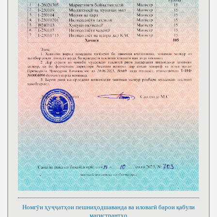
Номгӯи ҳуҷҷатҳои пешниҳодшаванда ва иловагӣ барои қабули
магистрантҳо