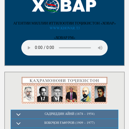
АГЕНТИИ МИЛЛИИ ИТТИЛООТИИ ТОҶИКИСТОН «ХОВАР»
WWW.KHOVAR.TJ
«ХОВАР FM»
САДРИДДИН АЙНӢ (1878 – 1954)
БОБОҶОН ҒАФУРОВ (1909 – 1977)