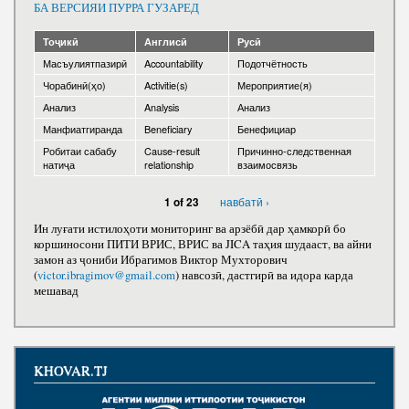
Нома ба Президент
БА ВЕРСИЯИ ПУРРА ГУЗАРЕД
Тоҷикӣ
Англисӣ
Русӣ
Масъулиятпазирӣ
Accountability
Подотчётность
Чорабинӣ(ҳо)
Activitie(s)
Мероприятие(я)
Анализ
Analysis
Анализ
Манфиатгиранда
Beneficiary
Бенефициар
Робитаи сабабу
Cause-result
Причинно-следственная
натиҷа
relationship
взаимосвязь
навбатӣ ›
1 of 23
Ин луғати истилоҳоти мониторинг ва арзёбӣ дар ҳамкорӣ бо
коршиносони ПИТИ ВРИС, ВРИС ва JICA таҳия шудааст, ва айни
замон аз ҷониби Ибрагимов Виктор Мухторович
(
victor.ibragimov@gmail.com
) навсозӣ, дастгирӣ ва идора карда
мешавад
KHOVAR.TJ