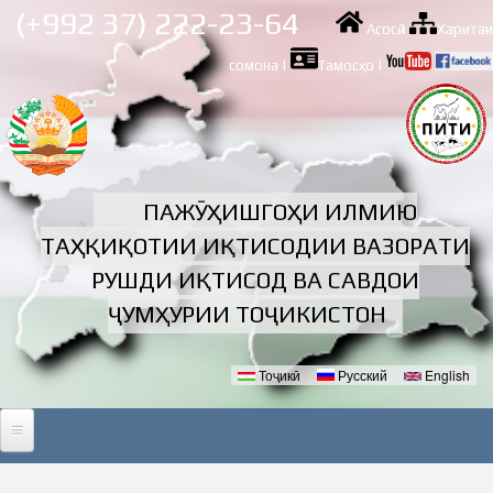
Skip to
(+992 37) 222-23-64
Асосӣ
|
Харитаи
main
content
сомона
|
Тамосҳо
|
ПАЖӮҲИШГОҲИ ИЛМИЮ
ТАҲҚИҚОТИИ ИҚТИСОДИИ ВАЗОРАТИ
РУШДИ ИҚТИСОД ВА САВДОИ
ҶУМҲУРИИ ТОҶИКИСТОН
Тоҷикӣ
Русский
English
Забонҳо
АСОСӢ