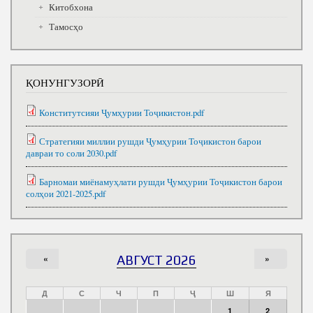
Китобхона
Тамосҳо
ҚОНУНГУЗОРӢ
Конститутсияи Ҷумҳурии Тоҷикистон.pdf
Стратегияи миллии рушди Ҷумҳурии Тоҷикистон барои
давраи то соли 2030.pdf
Барномаи миёнамуҳлати рушди Ҷумҳурии Тоҷикистон барои
солҳои 2021-2025.pdf
«
АВГУСТ 2026
»
Д
С
Ч
П
Ҷ
Ш
Я
1
2