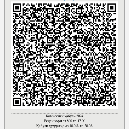
Комиссияи қабул - 2024
Реҷаи корӣ аз 800 то 17 00
Қабули ҳуҷҷатҳо аз 10.0.8. то 20.08.