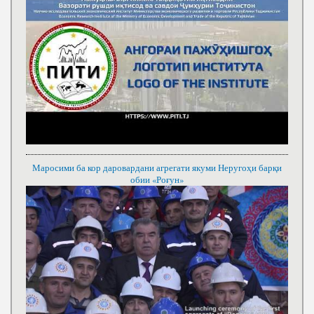
Маросими ба кор даровардани агрегати якуми Неругоҳи барқи
обии «Роғун»