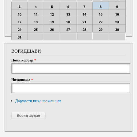
3
4
5
6
7
8
9
10
11
12
13
14
15
16
17
18
19
20
21
22
23
24
25
26
27
28
29
30
31
ВОРИДШАВӢ
Номи корбар
*
Ниҳонвожа
*
Дархости ниҳонвожаи нав