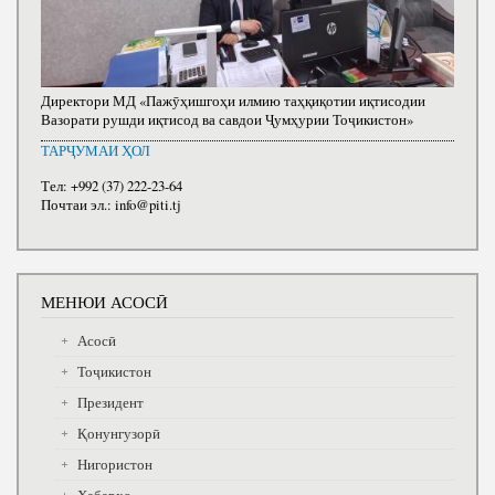
Директори МД «Пажӯҳишгоҳи илмию таҳқиқотии иқтисодии
Вазорати рушди иқтисод ва савдои Ҷумҳурии Тоҷикистон»
ТАРҶУМАИ ҲОЛ
Тел: +992 (37) 222-23-64
Почтаи эл.: info@piti.tj
МЕНЮИ АСОСӢ
Асосӣ
Тоҷикистон
Президент
Қонунгузорӣ
Нигористон