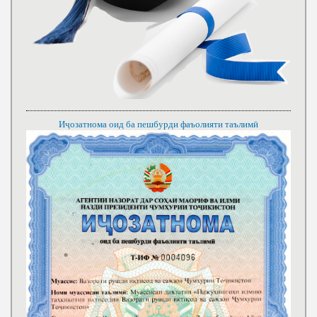
Иҷозатнома оид ба пешбурди фаъолияти таълимӣ