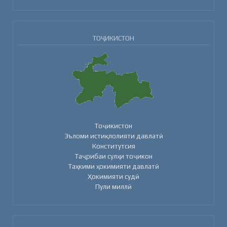
ТОҶИКИСТОН
Тоҷикистон
Эъломи истиқлолияти давлатӣ
Конститутсия
Таҷрибаи сулҳи тоҷикон
Таҳкими ҳокимияти давлатӣ
Ҳокимияти судӣ
Пули миллӣ