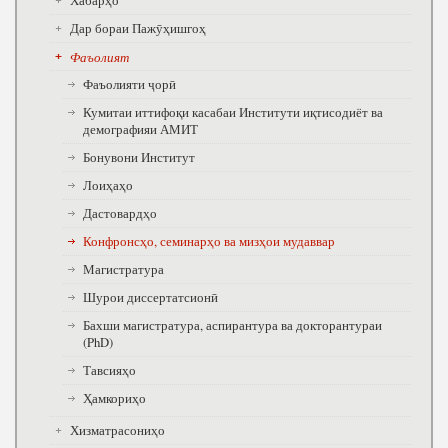
Хабарҳо
Дар бораи Пажӯҳишгоҳ
Фаъолият
Фаъолияти ҷорӣ
Кумитаи иттифоқи касабаи Институти иқтисодиёт ва
демографияи АМИТ
Бонувони Институт
Лоиҳаҳо
Дастовардҳо
Конфронсҳо, семинарҳо ва мизҳои мудаввар
Магистратура
Шурои диссертатсионӣ
Бахши магистратура, аспирантура ва докторантураи
(PhD)
Тавсияҳо
Ҳамкориҳо
Хизматрасониҳо