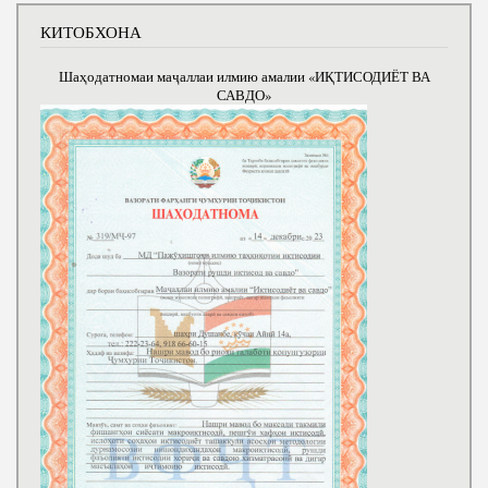
КИТОБХОНА
Шаҳодатномаи маҷаллаи илмию амалии «ИҚТИСОДИЁТ ВА
САВДО»