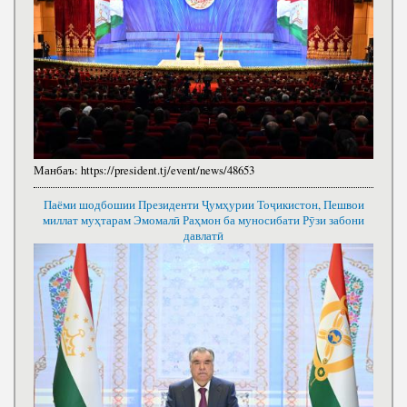
Манбаъ:
https://president.tj/event/news/48653
Паёми шодбошии Президенти Ҷумҳурии Тоҷикистон, Пешвои
миллат муҳтарам Эмомалӣ Раҳмон ба муносибати Рӯзи забони
давлатӣ