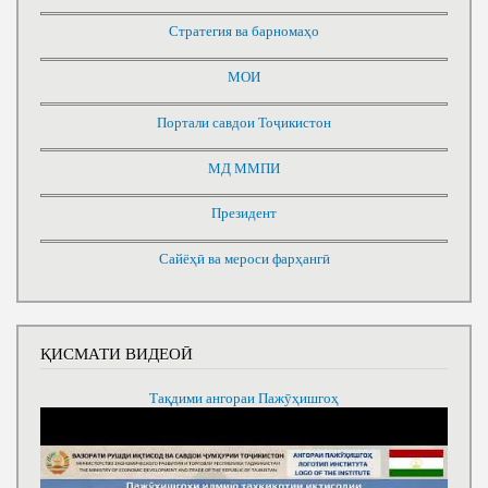
Стратегия ва барномаҳо
МОИ
Портали савдои Тоҷикистон
МД ММПИ
Президент
Сайёҳӣ ва мероси фарҳангӣ
ҚИСМАТИ ВИДЕОӢ
Тақдими ангораи Пажӯҳишгоҳ