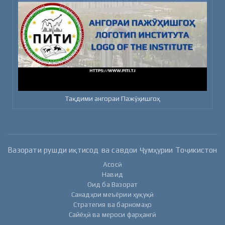
Тақдими ангораи Пажӯҳишгоҳ
Вазорати рушди иқтисод ва савдои Ҷумҳурии Тоҷикистон
Асосӣ
Навид
Оид ба Вазорат
Санадҳои меъёрии ҳуқуқӣ
Стратегия ва барномаҳо
Сайёҳӣ ва мероси фарҳангӣ