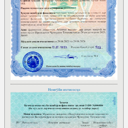
Номгӯйи ихтисосҳо