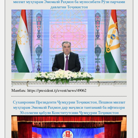
миллат муҳтарам Эмомалӣ Раҳмон ба муносибати Рӯзи парчами
давлатии Тоҷикистон
Манбаъ:
https://president.tj/event/news/49062
Суханронии Президенти Ҷумҳурии Тоҷикистон, Пешвои миллат
муҳтарам Эмомалӣ Раҳмон дар маҷлиси тантанавӣ ба ифтихори
30-солагии қабули Конститутсияи Ҷумҳурии Тоҷикистон