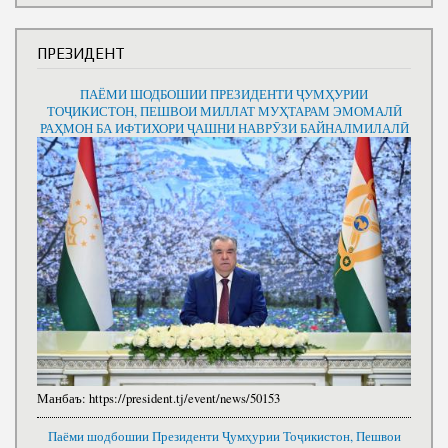
ПРЕЗИДЕНТ
ПАЁМИ ШОДБОШИИ ПРЕЗИДЕНТИ ҶУМҲУРИИ
ТОҶИКИСТОН, ПЕШВОИ МИЛЛАТ МУҲТАРАМ ЭМОМАЛӢ
РАҲМОН БА ИФТИХОРИ ҶАШНИ НАВРӮЗИ БАЙНАЛМИЛАЛӢ
Манбаъ:
https://president.tj/event/news/50153
Паёми шодбошии Президенти Ҷумҳурии Тоҷикистон, Пешвои