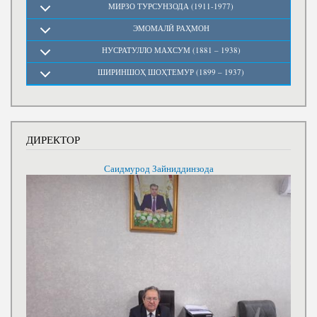
МИРЗО ТУРСУНЗОДА (1911-1977)
ЭМОМАЛӢ РАҲМОН
НУСРАТУЛЛО МАХСУМ (1881 – 1938)
ШИРИНШОҲ ШОҲТЕМУР (1899 – 1937)
ДИРЕКТОР
Саидмурод Зайниддинзода