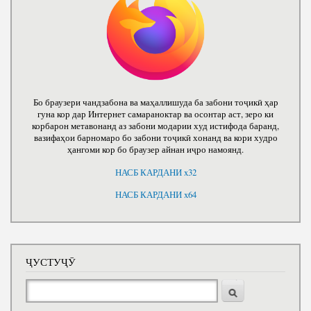
Бо браузери чандзабона ва маҳаллишуда ба забони тоҷикӣ ҳар
гуна кор дар Интернет самараноктар ва осонтар аст, зеро ки
корбарон метавонанд аз забони модарии худ истифода баранд,
вазифаҳои барномаро бо забони тоҷикӣ хонанд ва кори худро
ҳангоми кор бо браузер айнан иҷро намоянд.
НАСБ КАРДАНИ x32
НАСБ КАРДАНИ x64
ҶУСТУҶӮ
Ҷустуҷӯ