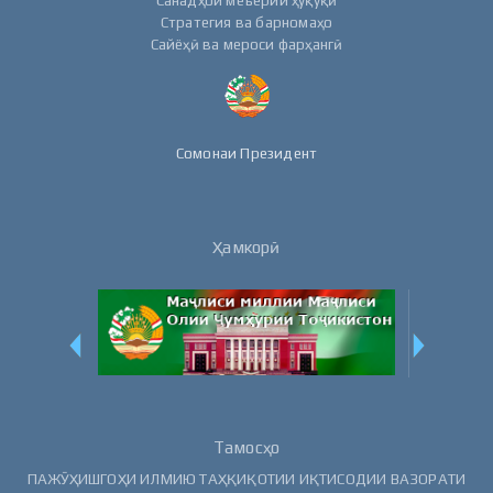
Санадҳои меъёрии ҳуқуқӣ
Стратегия ва барномаҳо
Сайёҳӣ ва мероси фарҳангӣ
Сомонаи Президент
Ҳамкорӣ
Тамосҳо
ПАЖӮҲИШГОҲИ ИЛМИЮ ТАҲҚИҚОТИИ ИҚТИСОДИИ ВАЗОРАТИ