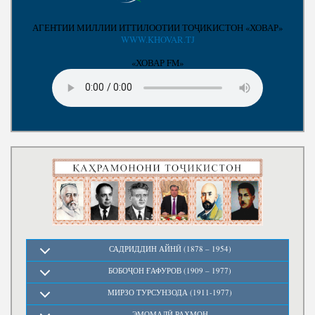
Нома ба Президент
АГЕНТИИ МИЛЛИИ ИТТИЛООТИИ ТОҶИКИСТОН «ХОВАР»
WWW.KHOVAR.TJ
«ХОВАР FM»
САДРИДДИН АЙНӢ (1878 – 1954)
БОБОҶОН ҒАФУРОВ (1909 – 1977)
МИРЗО ТУРСУНЗОДА (1911-1977)
ЭМОМАЛӢ РАҲМОН