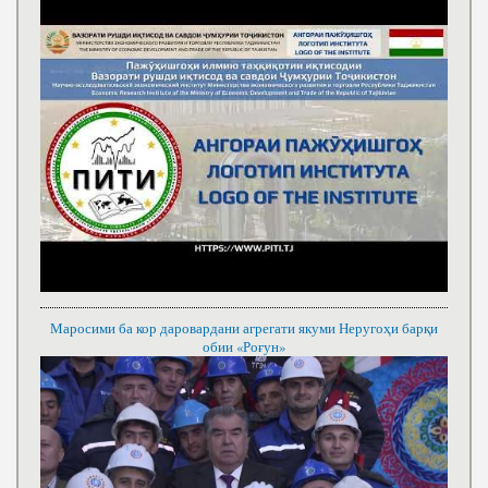
Маросими ба кор даровардани агрегати якуми Неругоҳи барқи
обии «Роғун»