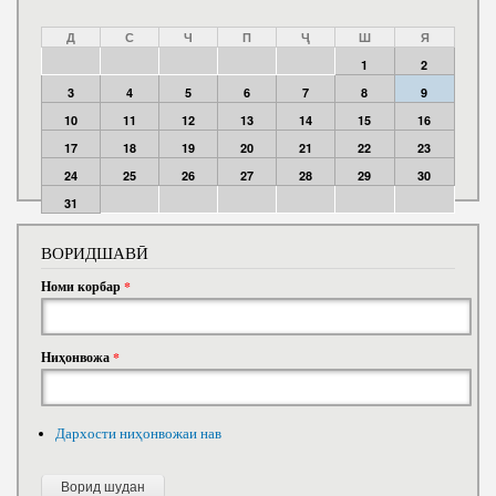
Д
С
Ч
П
Ҷ
Ш
Я
1
2
3
4
5
6
7
8
9
10
11
12
13
14
15
16
17
18
19
20
21
22
23
24
25
26
27
28
29
30
31
ВОРИДШАВӢ
Номи корбар
*
Ниҳонвожа
*
Дархости ниҳонвожаи нав