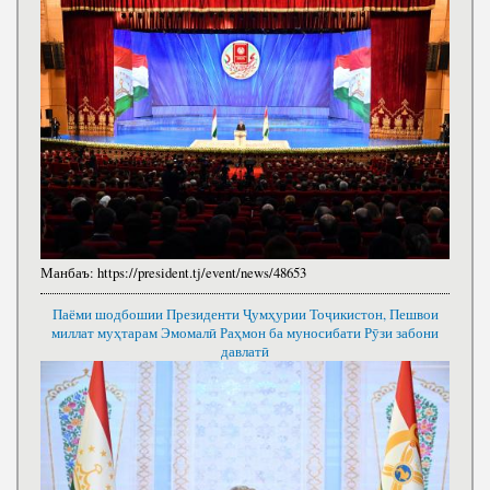
Манбаъ:
https://president.tj/event/news/48653
Паёми шодбошии Президенти Ҷумҳурии Тоҷикистон, Пешвои
миллат муҳтарам Эмомалӣ Раҳмон ба муносибати Рӯзи забони
давлатӣ