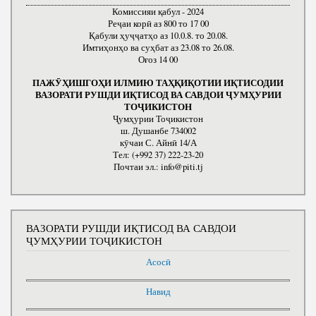
Комиссияи қабул - 2024
Реҷаи корӣ аз 800 то 17 00
Қабули ҳуҷҷатҳо аз 10.0.8. то 20.08.
Имтиҳонҳо ва суҳбат аз 23.08 то 26.08.
Оғоз 14 00
ПАЖӮҲИШГОҲИ ИЛМИЮ ТАҲҚИҚОТИИ ИҚТИСОДИИ
ВАЗОРАТИ РУШДИ ИҚТИСОД ВА САВДОИ ҶУМҲУРИИ
ТОҶИКИСТОН
Ҷумҳурии Тоҷикистон
ш. Душанбе 734002
кӯчаи С. Айнӣ 14/А
Тел: (+992 37) 222-23-20
Почтаи эл.: info@piti.tj
ВАЗОРАТИ РУШДИ ИҚТИСОД ВА САВДОИ
ҶУМҲУРИИ ТОҶИКИСТОН
Асосӣ
Навид