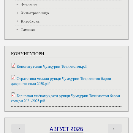
Фаъолият
Хизматрасониҳо
Китобхона
Тамосҳо
ҚОНУНГУЗОРӢ
Конститутсияи Ҷумҳурии Тоҷикистон.pdf
Стратегияи миллии рушди Ҷумҳурии Тоҷикистон барои
давраи то соли 2030.pdf
Барномаи миёнамуҳлати рушди Ҷумҳурии Тоҷикистон барои
солҳои 2021-2025.pdf
«
АВГУСТ 2026
»