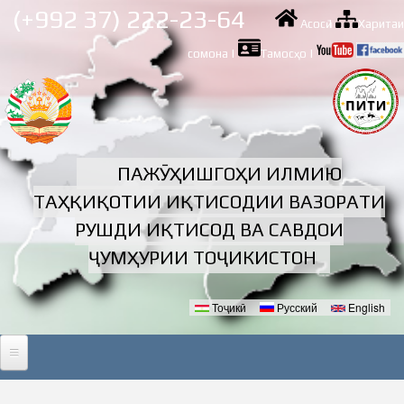
Skip to
(+992 37) 222-23-64
Асосӣ
|
Харитаи
main
content
сомона
|
Тамосҳо
|
ПАЖӮҲИШГОҲИ ИЛМИЮ
ТАҲҚИҚОТИИ ИҚТИСОДИИ ВАЗОРАТИ
РУШДИ ИҚТИСОД ВА САВДОИ
ҶУМҲУРИИ ТОҶИКИСТОН
Тоҷикӣ
Русский
English
Забонҳо
АСОСӢ