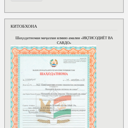
КИТОБХОНА
Шаҳодатномаи маҷаллаи илмию амалии «ИҚТИСОДИЁТ ВА
САВДО»