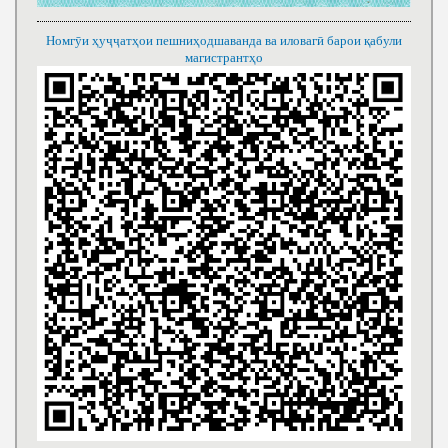
Номгӯи ҳуҷҷатҳои пешниҳодшаванда ва иловагӣ барои қабули
магистрантҳо