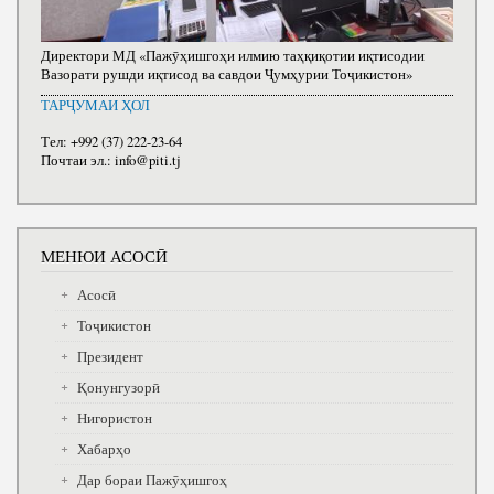
Директори МД «Пажӯҳишгоҳи илмию таҳқиқотии иқтисодии
Вазорати рушди иқтисод ва савдои Ҷумҳурии Тоҷикистон»
ТАРҶУМАИ ҲОЛ
Тел: +992 (37) 222-23-64
Почтаи эл.: info@piti.tj
МЕНЮИ АСОСӢ
Асосӣ
Тоҷикистон
Президент
Қонунгузорӣ
Нигористон
Хабарҳо
Дар бораи Пажӯҳишгоҳ