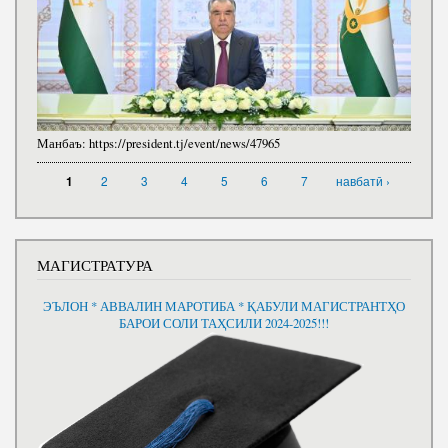
Манбаъ:
https://president.tj/event/news/47965
САҲИФАҲО
2
3
4
5
6
7
навбатӣ ›
1
МАГИСТРАТУРА
ЭЪЛОН * АВВАЛИН МАРОТИБА * ҚАБУЛИ МАГИСТРАНТҲО
БАРОИ СОЛИ ТАҲСИЛИ 2024-2025!!!