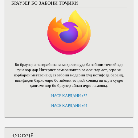
БРАУЗЕР БО ЗАБОНИ ТОҶИКӢ
Бо браузери чандзабона ва маҳаллишуда ба забони тоҷикӣ ҳар
гуна кор дар Интернет самараноктар ва осонтар аст, зеро ки
корбарон метавонанд аз забони модарии худ истифода баранд,
вазифаҳои барномаро бо забони тоҷикӣ хонанд ва кори худро
ҳангоми кор бо браузер айнан иҷро намоянд.
НАСБ КАРДАНИ x32
НАСБ КАРДАНИ x64
ҶУСТУҶӮ