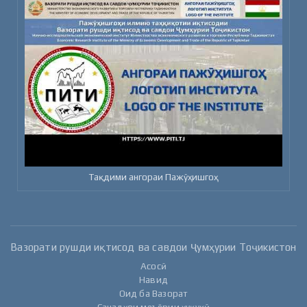
Тақдими ангораи Пажӯҳишгоҳ
Вазорати рушди иқтисод ва савдои Ҷумҳурии Тоҷикистон
Асосӣ
Навид
Оид ба Вазорат