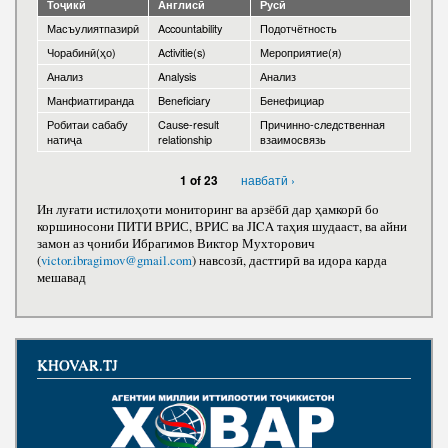
Тоҷикӣ
Англисӣ
Русӣ
Шуъбаи банақшагирии стратегӣ, моделсозӣ ва дурнамои
Санадҳо
Магистратура
макроиқтисодӣ
Масъулиятпазирӣ
Accountability
Подотчётность
Паёмҳо
Чорабинӣ(ҳо)
Activitie(s)
Мероприятие(я)
Шурои диссертатсионӣ
Шуъбаи тақвияти иқтидори содиротӣ, логистика ва
тиҷорати электронӣ
Анализ
Analysis
Анализ
Барқияҳо
Бахши магистратура, аспирантура ва докторантураи (PhD)
Манфиатгиранда
Beneficiary
Бенефициар
Шуъбаи самаранокии истеҳсолот ва инфрасохтор
Суҳбатҳои телефонӣ
Тавсияҳо
Робитаи сабабу
Cause-result
Причинно-следственная
Шуъбаи рушди нерӯи инсонӣ
натиҷа
relationship
взаимосвязь
Аксҳо
Ҳамкориҳо
Шуъбаи тақвияти институтсионалии кишвар ва иқтисоди
навбатӣ ›
1 of 23
рақамӣ
ПРЕЗИДЕНТИ ҶУМҲУРИИ ТОҶИКИСТОН
Рӯйхаи шарикон
Ин луғати истилоҳоти мониторинг ва арзёбӣ дар ҳамкорӣ бо
коршиносони ПИТИ ВРИС, ВРИС ва JICA таҳия шудааст, ва айни
Шуъбаи рушди мутавозини минтақаҳо
замон аз ҷониби Ибрагимов Виктор Мухторович
(
victor.ibragimov@gmail.com
) навсозӣ, дастгирӣ ва идора карда
Шуъбаи рушди хизматрасониҳои байналмилалию дохилӣ
мешавад
Бахши муҳосибот
Бахши технологияи иттилоотӣ
KHOVAR.TJ
Шуъбаи кадрҳо, ҳуқуқ ва коргузорӣ
Шуъбаи корҳо