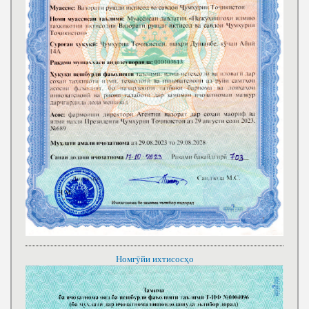
Номгӯйи ихтисосҳо