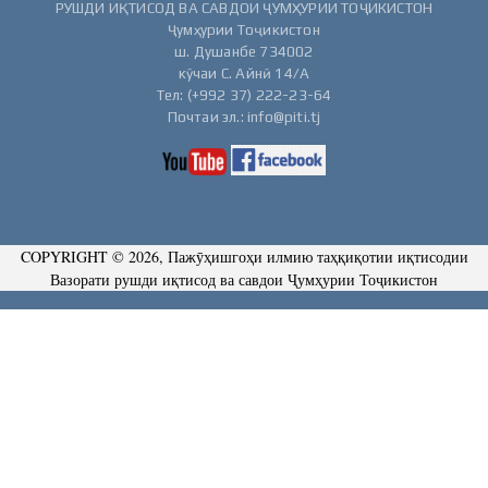
РУШДИ ИҚТИСОД ВА САВДОИ ҶУМҲУРИИ ТОҶИКИСТОН
Ҷумҳурии Тоҷикистон
ш. Душанбе 734002
кӯчаи С. Айнӣ 14/А
Тел: (+992 37) 222-23-64
Почтаи эл.: info@piti.tj
COPYRIGHT © 2026, Пажӯҳишгоҳи илмию таҳқиқотии иқтисодии
Вазорати рушди иқтисод ва савдои Ҷумҳурии Тоҷикистон