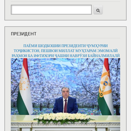
Ҷустуҷӯ
ПРЕЗИДЕНТ
ПАЁМИ ШОДБОШИИ ПРЕЗИДЕНТИ ҶУМҲУРИИ
ТОҶИКИСТОН, ПЕШВОИ МИЛЛАТ МУҲТАРАМ ЭМОМАЛӢ
РАҲМОН БА ИФТИХОРИ ҶАШНИ НАВРӮЗИ БАЙНАЛМИЛАЛӢ