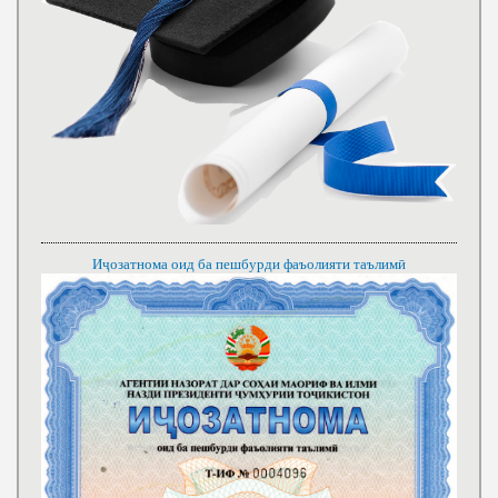
Иҷозатнома оид ба пешбурди фаъолияти таълимӣ