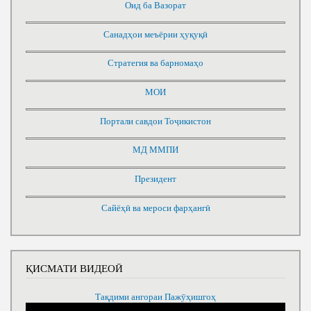
Оид ба Вазорат
Санадҳои меъёрии ҳуқуқӣ
Стратегия ва барномаҳо
МОИ
Портали савдои Тоҷикистон
МД ММПИ
Президент
Сайёҳӣ ва мероси фарҳангӣ
ҚИСМАТИ ВИДЕОӢ
Тақдими ангораи Пажӯҳишгоҳ