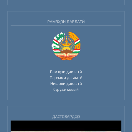
РАМЗҲОИ ДАВЛАТӢ
Рамзҳои давлатӣ
Парчами давлатӣ
Нишони давлатӣ
Суруди миллӣ
ДАСТОВАРДҲО