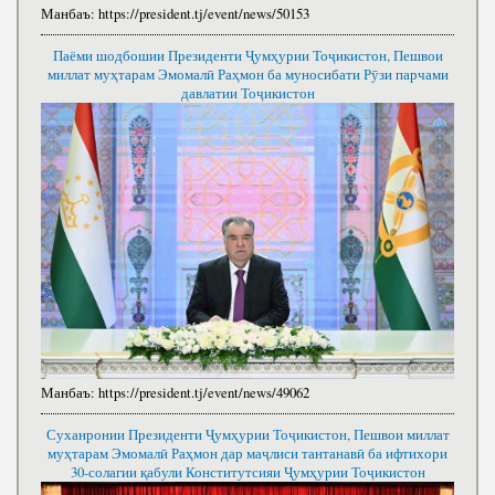
Манбаъ:
https://president.tj/event/news/50153
Паёми шодбошии Президенти Ҷумҳурии Тоҷикистон, Пешвои
миллат муҳтарам Эмомалӣ Раҳмон ба муносибати Рӯзи парчами
давлатии Тоҷикистон
Манбаъ:
https://president.tj/event/news/49062
Суханронии Президенти Ҷумҳурии Тоҷикистон, Пешвои миллат
муҳтарам Эмомалӣ Раҳмон дар маҷлиси тантанавӣ ба ифтихори
30-солагии қабули Конститутсияи Ҷумҳурии Тоҷикистон