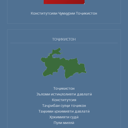
Конститутсияи Ҷумҳурии Тоҷикистон
ТОҶИКИСТОН
Тоҷикистон
Эъломи истиқлолияти давлатӣ
Конститутсия
Таҷрибаи сулҳи тоҷикон
Таҳкими ҳокимияти давлатӣ
Ҳокимияти судӣ
Пули миллӣ