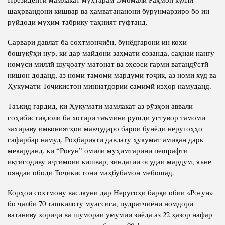
шаҳрвандони кишвар ва ҳамватананони бурунмарзиро бо ин
руйдоди муҳим табрику таҳният гуфтанд.
Сарвари давлат ба сохтмончиён, бунёдгарони ин кохи
бошукӯҳи нур, ки дар майдони заҳмати созанда, саҳнаи нангу
номуси миллӣ шуҷоату матонат ва эҳсоси гарми ватандӯстӣ
нишон доданд, аз номи тамоми мардуми тоҷик, аз номи худ ва
Ҳукумати Тоҷикистон миннатдории самимӣ изҳор намуданд.
Таъкид гардид, ки Ҳукумати мамлакат аз рӯзҳои аввали
соҳибистиқлолӣ ба хотири таъмини рушди устувор тамоми
захираву имкониятҳои мавҷударо барои бунёди неругоҳҳо
сафарбар намуд. Роҳбарияти давлату ҳукумат амиқан дарк
мекарданд, ки “Роғун” омили муҳимтарини пешрафти
иқтисодиву иҷтимоии кишвар, зиндагии осудаи мардум, яъне
ояндаи ободи Тоҷикистони маҳбубамон мебошад.
Корҳои сохтмону васлкунӣ дар Неругоҳи барқи обии «Роғун»
бо ҷалби 70 ташкилоту муассиса, пудратчиёни номдори
ватаниву хориҷӣ ва шумораи умумии зиёда аз 22 ҳазор нафар