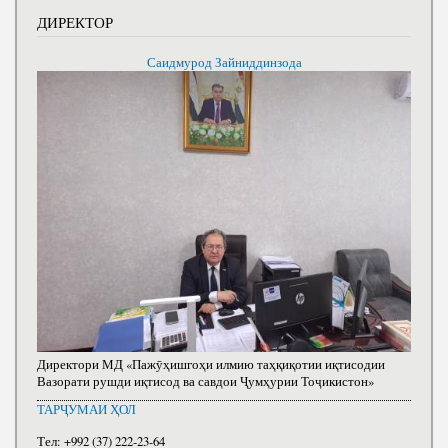
ДИРЕКТОР
Саидмурод Зайниддинзода
Директори МД «Пажӯҳишгоҳи илмию таҳқиқотии иқтисодии
Вазорати рушди иқтисод ва савдои Ҷумҳурии Тоҷикистон»
ТАРҶУМАИ ҲОЛ
Тел: +992 (37) 222-23-64