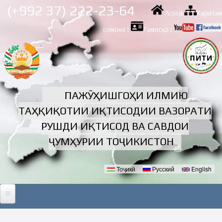
Skip to
(+992 37) 222-23-64
Асосӣ
|
Харитаи
main
content
сомона
|
Тамосҳо
|
ПАЖӮҲИШГОҲИ ИЛМИЮ
ТАҲҚИҚОТИИ ИҚТИСОДИИ ВАЗОРАТИ
РУШДИ ИҚТИСОД ВА САВДОИ
ҶУМҲУРИИ ТОҶИКИСТОН
Тоҷикӣ
Русский
English
Забонҳо
АСОСӢ