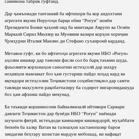
самимона табрик гуфтанд.
Дар ҷамъомади тантанавӣ ба ифтихори ба кор андохтани
агрегати якуми Неругоҳи барқи обии “Роғун” ноиби
Президенти Бонки ҷаҳонӣ оид ба минтақаи Аврупо ва Осиёи
Марказӣ Сирил Мюллер ва Муовини вазири корҳои хориҷии
Ҷумҳурии Италия Манлио ди Стефано суханронӣ карданд.
Метавон гуфт, ки бо ифтитоҳи агрегати якуми НБО «Роғун»
аҳолии кишвар дар тамоми фасли сол бо барқ таъмин шуда,
фаъолияти корхонаҳои саноатию истеҳсолӣ дар шаҳру
ноҳияҳои мамлакат боз ҳам густариш пайдо хоҳад кард ва
иқтидори истеҳсолии Тоҷикистони соҳибистиқлол дар самти
тавлиди маҳсулоти рақобатпазиру ба содирот нигаронидашуда
боз ҳам афзоиш пайдо мекунад.
Ба таъкиди коршиносони байналмилалӣ ибтикори Сарвари
давлати Тоҷикистон дар бунёди НБО “Роғун” паёмади
шуҷоати фитрӣ, истеъдоди камназири кишвардорӣ, муҳаббати
бепоён ба халқу Ватан ва талошҳои хастанопазир барои
зиндагии беҳтару шоистаи мардум мебошад, ки нафақат