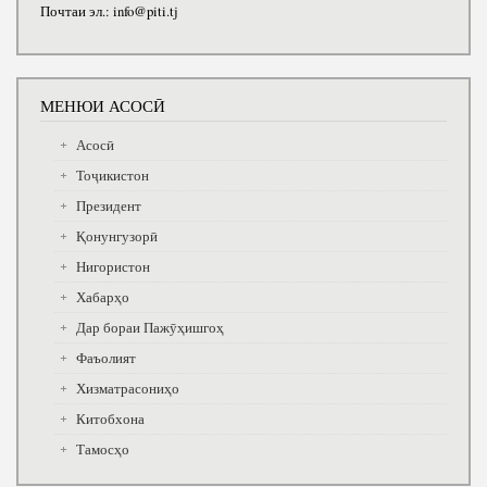
Почтаи эл.: info@piti.tj
МЕНЮИ АСОСӢ
Асосӣ
Тоҷикистон
Президент
Қонунгузорӣ
Нигористон
Хабарҳо
Дар бораи Пажӯҳишгоҳ
Фаъолият
Хизматрасониҳо
Китобхона
Тамосҳо