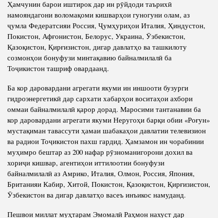
Ҳамчунин барои иштирок дар ин рӯйдоди таърихӣ
Шуъбаи банақшагирии стратегӣ, моделсозӣ ва дурнамои
Санадҳо
Магистратура
макроиқтисодӣ
намояндагони воломақоми кишварҳои гуногуни олам, аз
Паёмҳо
ҷумла Федератсияи Россия, Ҷумҳуриҳои Италия, Ҳиндустон,
Шурои диссертатсионӣ
Шуъбаи тақвияти иқтидори содиротӣ, логистика ва
тиҷорати электронӣ
Покистон, Афғонистон, Белорус, Украина, Ӯзбекистон,
Барқияҳо
Бахши магистратура, аспирантура ва докторантураи (PhD)
Қазоқистон, Қирғизистон, дигар давлатҳо ва ташкилоту
Шуъбаи самаранокии истеҳсолот ва инфрасохтор
Суҳбатҳои телефонӣ
созмонҳои бонуфузи минтақавию байналмилалӣ ба
Тавсияҳо
Шуъбаи рушди нерӯи инсонӣ
Тоҷикистон ташриф овардаанд.
Аксҳо
Ҳамкориҳо
Шуъбаи тақвияти институтсионалии кишвар ва иқтисоди
Ба кор даровардани агрегати якуми ин иншооти бузурги
рақамӣ
ПРЕЗИДЕНТИ ҶУМҲУРИИ ТОҶИКИСТОН
Рӯйхаи шарикон
гидроэнергетикӣ дар сархати хабарҳои воситаҳои ахбори
оммаи байналмилалӣ қарор дорад. Маросими тантанавии ба
Шуъбаи рушди мутавозини минтақаҳо
кор даровардани агрегати якуми Неругоҳи барқи обии «Роғун»
мустақиман тавассути ҳамаи шабакаҳои давлатии телевизион
Шуъбаи рушди хизматрасониҳои байналмилалию дохилӣ
ва радиои Тоҷикистон пахш гардид. Ҳамзамон ин чорабинии
Бахши муҳосибот
муҳимро бештар аз 200 нафар рӯзноманигорони дохил ва
хориҷи кишвар, агентиҳои иттилоотии бонуфузи
Бахши технологияи иттилоотӣ
байналмилалӣ аз Амрико, Италия, Олмон, Россия, Япония,
Шуъбаи кадрҳо, ҳуқуқ ва коргузорӣ
Британияи Кабир, Хитой, Покистон, Қазоқистон, Қирғизистон,
Ӯзбекистон ва дигар давлатҳо васеъ инъикос намуданд.
Шуъбаи корҳо
Пешвои миллат муҳтарам Эмомалӣ Раҳмон нахуст дар