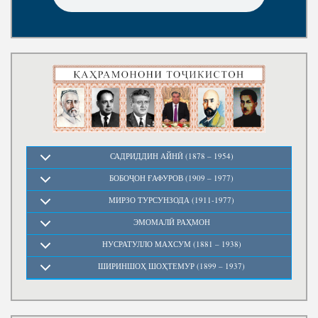
САДРИДДИН АЙНӢ (1878 – 1954)
БОБОҶОН ҒАФУРОВ (1909 – 1977)
МИРЗО ТУРСУНЗОДА (1911-1977)
ЭМОМАЛӢ РАҲМОН
НУСРАТУЛЛО МАХСУМ (1881 – 1938)
ШИРИНШОҲ ШОҲТЕМУР (1899 – 1937)