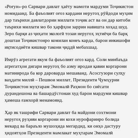
«Роғун»-ро Сарвари давлат ҳаёту мамоти мардуми Тоҷикистон
номидаанд. Ба фаъолият оғоз кардани неругоҳ рӯйдоди муҳим
дар таърихи давлатдории миллати тоҷик аст ва он дар китоби
таърихи миллати мо бо ҳарфҳои заррин навишта хоҳад шуд.
Зеро барқи аз ҷиҳати экологӣ тозаи неругоҳ эҳтиёҷи ба барқ
доштаи Тоҷикистонро комилан конеъ карда, барои инкишофи
иқтисодиёти кишвар такони ҷиддӣ мебахшад.
Имрӯз агрегати якум ба фаъолият оғоз кард. Соли минбаъда
агрегатҳои дигари неругоҳ бо азму иродаи қавии коргарони
матинирода ба кор дароварда мешаванд. Асосгузори сулҳу
ваҳдати миллӣ – Пешвои миллат, Президенти Ҷумҳурии
Тоҷикистон муҳтарам Эмомалӣ Раҳмон бо сиёсати
дурандешона ва башардӯстонаи худ барои мардуми кишвар
ҳамеша ғамхорӣ менамоянд.
Ҳар як ташрифи Сарвари давлат ба майдони сохтмони
неругоҳ руҳияи коргарони ин кохи нурофаринро болида
мекард ва бараъло мушоҳида мегардид, ки онҳо дастуру
ҳидоятҳои Президенти мамлакат муҳтарам Эмомалӣ