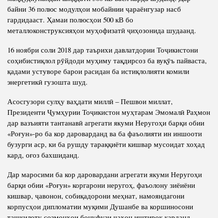
байни 36 полюс модулҳои мобайнии ҷараёнгузар насб
гардидааст. Ҳамаи полюсҳои 500 кВ бо
металлоконструксияҳои муҳофизатӣ ҷиҳозонида шудаанд.
16 ноябри соли 2018 дар таърихи давлатдории Тоҷикистони
соҳибистиқлол рӯйдоди муҳиму тақдирсоз ба вуқӯъ пайваста,
қадами устуворе барои расидан ба истиқлолияти комили
энергетикӣ гузошта шуд.
Асосгузори сулҳу ваҳдати миллӣ – Пешвои миллат,
Президенти Ҷумҳурии Тоҷикистон муҳтарам Эмомалӣ Раҳмон
дар вазъияти тантанавӣ агрегати якуми Неругоҳи барқи обии
«Роғун»-ро ба кор дароварданд ва ба фаъолияти ин иншооти
бузурги аср, ки ба рушду тараққиёти кишвар мусоидат хоҳад
кард, оғоз бахшиданд.
Дар маросими ба кор даровардани агрегати якуми Неругоҳи
барқи обии «Роғун» коргарони неругоҳ, фаъолону зиёиёни
кишвар, ҷавонон, собиқадорони меҳнат, намояндагони
корпусҳои дипломатии муқими Душанбе ва коршиносони
ташкилоту созмонҳои бонуфузи ҷаҳон иштирок карданд.