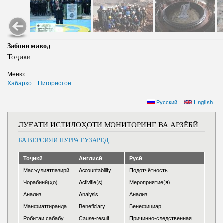
Забони мавод
Тоҷикӣ
Меню:
Хабарҳо
Нигористон
Русский
English
ЛУҒАТИ ИСТИЛОҲОТИ МОНИТОРИНГ ВА АРЗЁБӢ
БА ВЕРСИЯИ ПУРРА ГУЗАРЕД
Тоҷикӣ
Англисӣ
Русӣ
Масъулиятпазирӣ
Accountability
Подотчётность
Чорабинӣ(ҳо)
Activitie(s)
Мероприятие(я)
Анализ
Analysis
Анализ
Манфиатгиранда
Beneficiary
Бенефициар
Робитаи сабабу
Cause-result
Причинно-следственная