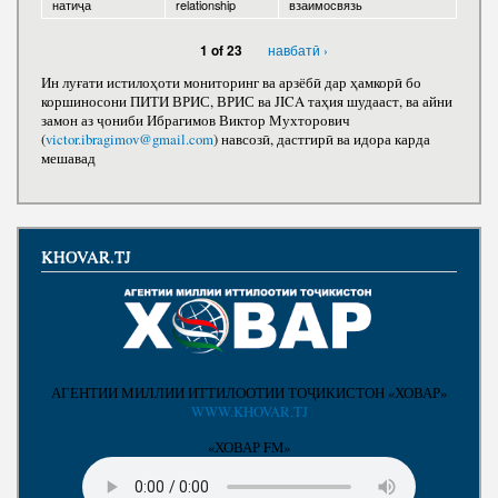
натиҷа
relationship
взаимосвязь
навбатӣ ›
1 of 23
Ин луғати истилоҳоти мониторинг ва арзёбӣ дар ҳамкорӣ бо
коршиносони ПИТИ ВРИС, ВРИС ва JICA таҳия шудааст, ва айни
замон аз ҷониби Ибрагимов Виктор Мухторович
(
victor.ibragimov@gmail.com
) навсозӣ, дастгирӣ ва идора карда
мешавад
KHOVAR.TJ
АГЕНТИИ МИЛЛИИ ИТТИЛООТИИ ТОҶИКИСТОН «ХОВАР»
WWW.KHOVAR.TJ
«ХОВАР FM»