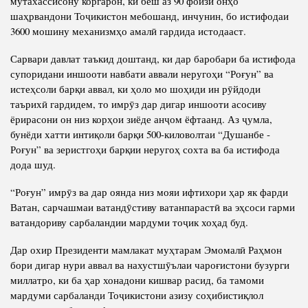
мутахассисону коргарон, ки беш аз 90 фоизи онҳо
шаҳрвандони Тоҷикистон мебошанд, инчунин, бо истифодаи
3600 мошину механизмҳо амалӣ гардида истодааст.
Сарвари давлат таъкид доштанд, ки дар баробари ба истифода
супоридани иншооти навбати аввали неругоҳи “Роғун” ва
истеҳсоли барқи аввал, ки ҳоло мо шоҳиди ин рӯйдоди
таърихӣ гардидем, то имрӯз дар дигар иншооти асосиву
ёрирасони он низ корҳои зиёде анҷом ёфтаанд. Аз ҷумла,
бунёди хатти интиқоли барқи 500-киловолтаи “Душанбе -
Роғун” ва зеристгоҳи барқии неругоҳ сохта ва ба истифода
дода шуд.
“Роғун” имрӯз ва дар оянда низ мояи ифтихори ҳар як фарди
Ватан, сарчашмаи ватандӯстиву ватанпарастӣ ва эҳсоси гарми
ватандориву сарбаландии мардуми тоҷик хоҳад буд.
Дар охир Президенти мамлакат муҳтарам Эмомалӣ Раҳмон
бори дигар нури аввал ва нахустшӯълаи чароғистони бузурги
миллатро, ки ба ҳар хонадони кишвар расид, ба тамоми
мардуми сарбаланди Тоҷикистони азизу соҳибистиқлол