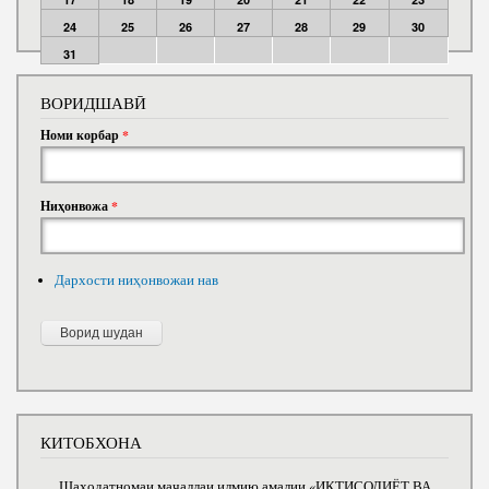
24
25
26
27
28
29
30
31
ВОРИДШАВӢ
Номи корбар
*
Ниҳонвожа
*
Дархости ниҳонвожаи нав
КИТОБХОНА
Шаҳодатномаи маҷаллаи илмию амалии «ИҚТИСОДИЁТ ВА