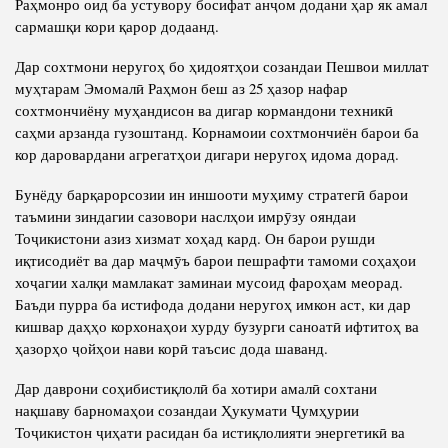
Раҳмонро оид ба устувору босифат анҷом додани ҳар як амал
сармашқи кори қарор додаанд.
Дар сохтмони неругоҳ бо ҳидоятҳои созандаи Пешвои миллат
муҳтарам Эмомалӣ Раҳмон беш аз 25 ҳазор нафар
сохтмончиёну муҳандисон ва дигар кормандони техникӣ
саҳми арзанда гузоштанд. Корнамоии сохтмончиён барои ба
кор даровардани агрегатҳои дигари неругоҳ идома дорад.
Бунёду барқарорсозии ин иншооти муҳиму стратегӣ барои
таъмини зиндагии сазовори наслҳои имрӯзу ояндаи
Тоҷикистони азиз хизмат хоҳад кард. Он барои рушди
иқтисодиёт ва дар маҷмӯъ барои пешрафти тамоми соҳаҳои
хоҷагии халқи мамлакат заминаи мусоид фароҳам меорад.
Баъди пурра ба истифода додани неругоҳ имкон аст, ки дар
кишвар даҳҳо корхонаҳои хурду бузурги саноатӣ ифтитоҳ ва
ҳазорҳо ҷойҳои нави корӣ таъсис дода шаванд.
Дар даврони соҳибистиқлолӣ ба хотири амалӣ сохтани
нақшаву барномаҳои созандаи Ҳукумати Ҷумҳурии
Тоҷикистон ҷиҳати расидан ба истиқлолияти энергетикӣ ва