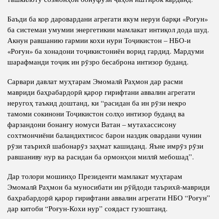
Баъди ба кор даровардани агрегати якум неруи барқи «Роғун»
ба системаи умумии энергетикии мамлакат интиқол дода шуд.
Акнун равшанию гармии кохи нури Тоҷикистон – НБО-и
«Роғун» ба хонадони тоҷикистониён ворид гардид. Мардуми
шарафманди тоҷик ин рӯзро бесаброна интизор буданд.
Сарвари давлат муҳтарам Эмомалӣ Раҳмон дар расми
мавриди баҳрабардорӣ қарор гирифтани аввалин агрегати
неругоҳ таъкид доштанд, ки “расидан ба ин рӯзи некро
тамоми сокинони Тоҷикистон солҳо интизор буданд ва
фарзандони бонангу номуси Ватан – мутахассисону
сохтмончиёни баландихтисос барои наздик овардани чунин
рӯзи таърихӣ шабонарӯз заҳмат кашиданд. Яъне имрӯз рӯзи
равшаниву нур ва расидан ба ормонҳои миллӣ мебошад”.
Дар толори мошинҳо Президенти мамлакат муҳтарам
Эмомалӣ Раҳмон ба муносибати ин рӯйдоди таърихӣ-мавриди
баҳрабардорӣ қарор гирифтани аввалин агрегати НБО “Роғун”
дар китоби “Роғун-Кохи нур” соядаст гузоштанд.