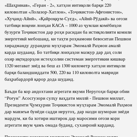
«Шаҳринав», «Геран - 2», хатҳои интиқоли барқи 220
киловолтаи «Лолазор-Хатлон», «Тоҷикистон-Афғонистон»,
«Хуҷанд-Айнӣ», «Қайроққум-Суғд», «Айнӣ-Рӯдакӣ» ва оғози
татбиқи воқеии лоиҳаи КАСА – 1000 аз ҷумлаи комёбиҳои
бузурги Тоҷикистон дар роҳи расидан ба истиқлолияти комили
энергетикӣ мебошанд, ки таҳти роҳнамоии бевоситаи Пешвои
хирадманду дурандеш муҳтарам Эмомалӣ Раҳмон амалӣ
карда шудаанд. Бо татбиқи лоиҳаҳои мазкур дар даҳ соли
охир иқтидорҳои истеҳсолии системаи энергетикии кишвар
1320 мегават зиёд ва беш аз 1300 километр хатҳои интиқоли
барқи баландшиддати 500, 220 ва 110 киловолта мавриди
баҳрабардорӣ қарор дода шуданд.
Баъди ба кор андохтани агрегати якуми Неругоҳи барқи обии
“Роғун” Асосгузори сулҳу ваҳдати миллӣ - Пешвои миллат,
Президенти Ҷумҳурии Тоҷикистон муҳтарам Эмомалӣ Раҳмон
дар мавзеъи бунёди садди неругоҳ, дар назди шумораи зиёди
мардум, ки ба хотири иштирок дар маросими оғози кори
агрегати якум ҷамъ омада буданд, суханронӣ карданд.
Президенти мамлакат муҳтарам Эмомалӣ Раҳмон кулли