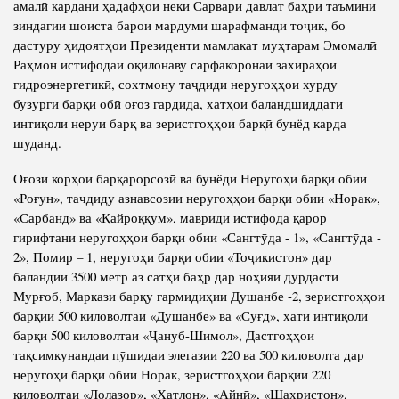
амалӣ кардани ҳадафҳои неки Сарвари давлат баҳри таъмини
зиндагии шоиста барои мардуми шарафманди тоҷик, бо
дастуру ҳидоятҳои Президенти мамлакат муҳтарам Эмомалӣ
Раҳмон истифодаи оқилонаву сарфакоронаи захираҳои
гидроэнергетикӣ, сохтмону таҷдиди неругоҳҳои хурду
бузурги барқи обӣ оғоз гардида, хатҳои баландшиддати
интиқоли неруи барқ ва зеристгоҳҳои барқӣ бунёд карда
шуданд.
Оғози корҳои барқарорсозӣ ва бунёди Неругоҳи барқи обии
«Роғун», таҷдиду азнавсозии неругоҳҳои барқи обии «Норак»,
«Сарбанд» ва «Қайроққум», мавриди истифода қарор
гирифтани неругоҳҳои барқи обии «Сангтӯда - 1», «Сангтӯда -
2», Помир – 1, неругоҳи барқи обии «Тоҷикистон» дар
баландии 3500 метр аз сатҳи баҳр дар ноҳияи дурдасти
Мурғоб, Маркази барқу гармидиҳии Душанбе -2, зеристгоҳҳои
барқии 500 киловолтаи «Душанбе» ва «Суғд», хати интиқоли
барқи 500 киловолтаи «Ҷануб-Шимол», Дастгоҳҳои
тақсимкунандаи пӯшидаи элегазии 220 ва 500 киловолта дар
неругоҳи барқи обии Норак, зеристгоҳҳои барқии 220
киловолтаи «Лолазор», «Хатлон», «Айнӣ», «Шаҳристон»,