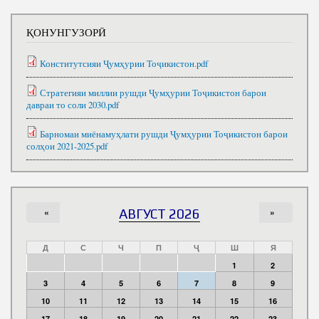
ҚОНУНГУЗОРӢ
Конститутсияи Ҷумҳурии Тоҷикистон.pdf
Стратегияи миллии рушди Ҷумҳурии Тоҷикистон барои
давраи то соли 2030.pdf
Барномаи миёнамуҳлати рушди Ҷумҳурии Тоҷикистон барои
солҳои 2021-2025.pdf
«
АВГУСТ 2026
»
Д
С
Ч
П
Ҷ
Ш
Я
1
2
3
4
5
6
7
8
9
10
11
12
13
14
15
16
17
18
19
20
21
22
23