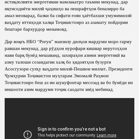
истиқлолияти энергетикии мамлакатро таъмин мекунад, дар
иқтисодиёти миллӣ ҷаҳишҳо ва пешрафтҳои беназирро ба
амал меоварад, балки ба сифати ғояи ҳаётбахши умумимиллӣ
ваҳдату иттиҳоди халқи Тоҷикистонро аз азамату пойдории
бештаре бархурдор менамояд.
Дар воқеъ НБО “Роғун” манзилу дилҳои мардуми моро гарму
равшан мекунад, дар рӯдҳои нурофари кишвар неругоҳҳои
нави барқ бунёд мешаванд, захираҳои азими энергетикӣ ва
азму талоши созандагии халқ бо ҳидоятҳои бузурги
Асосгузори сулҳу ваҳдати миллӣ-Пешвои миллат, Президенти
Ҷумҳурии Тоҷикистон муҳтарам Эмомалӣ Раҳмон
Тоҷикистонро беш аз ин шукуфонтар месозад ва бо бунёди ин
иншооти азим мардуми тоҷик саодати зиёд мебинад.