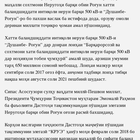
Нома ба Президент
маҳалли сохтмони Неругоҳи барқи обии Роғун хатти
баландшиддати интиқоли неруи барқи 500 кВ-и “Душанбе-
Роғун”-ро бо пахши васлак ба истифода дода, орзуву омоли
деринаи миллати тоҷикро ҷомаи амал пӯшониданд.
Хатти баландшиддати интиқоли неруи барқи 500 кВ-и
“Душанбе- Роғун” дар доираи лоиҳаи “Барқарорсозӣ ва
сохтмони хати баландшиддати интиқоли неруи барқи 500 кВ
дар ноҳияҳои тобеи ҷумҳурӣ” амалӣ шуда, арзиши умумии
тарҳ 650 миллион сомонӣ мебошад. Лоиҳаи мазкур моҳи
сентябри соли 2017 оғоз ёфта, анҷоми тадбиқи лоиҳа тибқи
нақша моҳи августи соли 2021 пешбинӣ шудааст.
Сипас Асосгузори сулҳу ваҳдати миллӣ-Пешвои миллат,
Президенти Ҷумҳурии Тоҷикистон муҳтарам Эмомалӣ Раҳмон
ба фаъолияти Дастгоҳи тақсимкунандаи пӯшидаи элегазии
Неругоҳи барқи обии Роғун оғози расмӣ бахшиданд.
Корҳои васлгарии таҷҳизоти Дастгоҳи маҷмӯии пӯшидаи
тақсимкунии элегазӣ “КРУЭ” ҳанӯз моҳи феврали соли 2018 бо
иштироки мутахассисони варзидаи маҳаллӣ бо сифати баланд