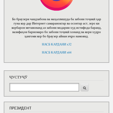
Бо браузери чандзабона ва маҳаллишуда ба забони тоҷикӣ ҳар
гуна кор дар Интернет самараноктар ва осонтар аст, зеро ки
корбарон метавонанд аз забони модарии худ истифода баранд,
вазифаҳои барномаро бо забони тоҷикӣ хонанд ва кори худро
ҳангоми кор бо браузер айнан иҷро намоянд.
НАСБ КАРДАНИ x32
НАСБ КАРДАНИ x64
ҶУСТУҶӮ
Ҷустуҷӯ
ПРЕЗИДЕНТ