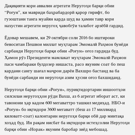
Дақиқияти кори аввалин агрегати Неругоҳи барқи обии
“Роғун”, ки мавриди баҳрабардорӣ қарор гирифт, бо
гузоштани танга муайян карда шуд ва ҳамин тавр кори
нахустин агрегати неругоҳ ҷавобгӯи талабот арзёбӣ гардид.
Ёдовар мешавем, ки 29 октябри соли 2016 бо иштироки
бевоситаи Пешвои миллат муҳтарам Эмомалӣ Раҳмон бунёди
сарбанди Неругоҳи барқи обии «Роғун» оғоз гардида буд.
Ҳамон рӯз Президенти мамлакат муҳтарам Эмомалӣ Раҳмон
паси чамбараки булдозер нишаста, расо якуним соат бо пеш
кардани сангу шағал маҷрои дарёи Вахшро бастанд ва ба
бунёди сарбанди ин неругоҳи азим ҳусни оғоз бахшиданд.
Неругоҳи барқи обии «Роғун», пуриқтидортарин иншоотҳои
силсилаи неругоҳҳои рӯди Вахш, аз 6 агрегат иборат аст, ки
тавоноии ҳар кадом 600 мегаваттро ташкил медиҳад. НБО-и
«Роғун» бо иқтидори 3600 мегаватт (беш аз 17 миллиард
киловатт-соат) калонтарин неругоҳи барқи обӣ дар минтақа
хоҳад буд. Ин рақам нисбат ба иқтидори истеҳсолии Неругоҳи
барқи обии «Норак» якуним баробар зиёд мебошад.