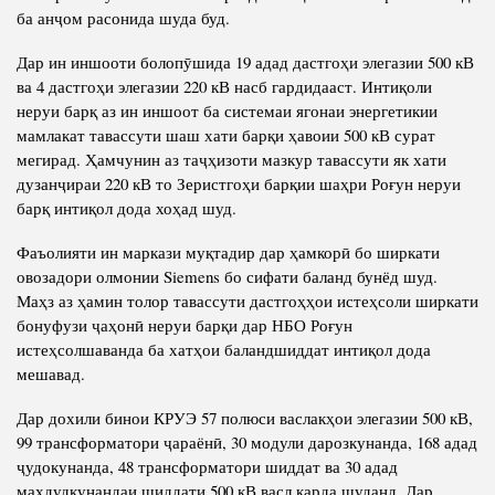
ба анҷом расонида шуда буд.
Дар ин иншооти болопӯшида 19 адад дастгоҳи элегазии 500 кВ
ва 4 дастгоҳи элегазии 220 кВ насб гардидааст. Интиқоли
неруи барқ аз ин иншоот ба системаи ягонаи энергетикии
мамлакат тавассути шаш хати барқи ҳавоии 500 кВ сурат
мегирад. Ҳамчунин аз таҷҳизоти мазкур тавассути як хати
дузанҷираи 220 кВ то Зеристгоҳи барқии шаҳри Роғун неруи
барқ интиқол дода хоҳад шуд.
Фаъолияти ин маркази муқтадир дар ҳамкорӣ бо ширкати
овозадори олмонии Siemens бо сифати баланд бунёд шуд.
Маҳз аз ҳамин толор тавассути дастгоҳҳои истеҳсоли ширкати
бонуфузи ҷаҳонӣ неруи барқи дар НБО Роғун
истеҳсолшаванда ба хатҳои баландшиддат интиқол дода
мешавад.
Дар дохили бинои КРУЭ 57 полюси васлакҳои элегазии 500 кВ,
99 трансформатори ҷараёнӣ, 30 модули дарозкунанда, 168 адад
ҷудокунанда, 48 трансформатори шиддат ва 30 адад
маҳдудкунандаи шиддати 500 кВ васл карда шуданд. Дар