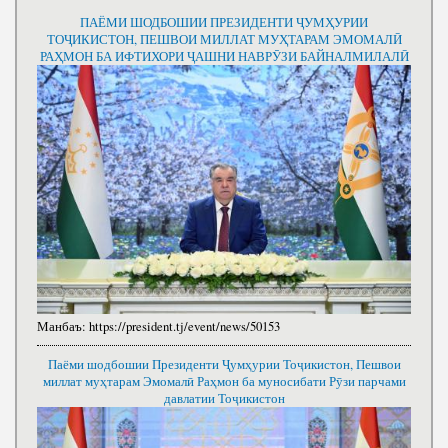
ПАЁМИ ШОДБОШИИ ПРЕЗИДЕНТИ ҶУМҲУРИИ
ТОҶИКИСТОН, ПЕШВОИ МИЛЛАТ МУҲТАРАМ ЭМОМАЛӢ
РАҲМОН БА ИФТИХОРИ ҶАШНИ НАВРӮЗИ БАЙНАЛМИЛАЛӢ
Манбаъ:
https://president.tj/event/news/50153
Паёми шодбошии Президенти Ҷумҳурии Тоҷикистон, Пешвои
миллат муҳтарам Эмомалӣ Раҳмон ба муносибати Рӯзи парчами
давлатии Тоҷикистон