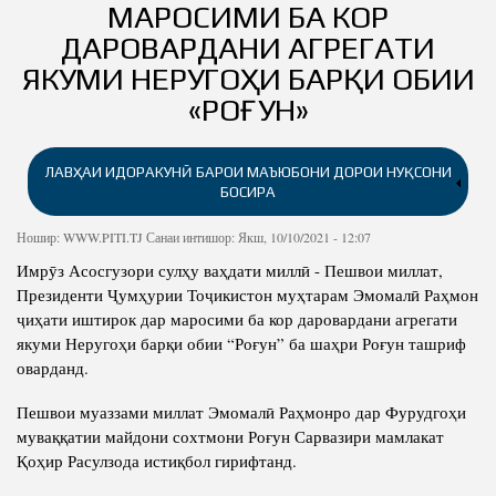
ТОҶИКИСТОН
МАРОСИМИ БА КОР
ДАРОВАРДАНИ АГРЕГАТИ
ПРЕЗИДЕНТ
Эъломи истиқлолияти давлатӣ
ЯКУМИ НЕРУГОҲИ БАРҚИ ОБИИ
ҚОНУНГУЗОРӢ
Салоҳият
Конститутсия
«РОҒУН»
НИГОРИСТОН
Конститутсияи Ҷумҳурии Тоҷикистон
Рамзҳои Президент
Таҷрибаи сулҳи тоҷикон
ХАБАРҲО
Стратегияи миллии рушди Ҷумҳурии Тоҷикистон барои
Шарҳи ҳол
Таҳкими ҳокимияти давлатӣ
ЛАВҲАИ ИДОРАКУНӢ БАРОИ МАЪЮБОНИ ДОРОИ НУҚСОНИ
давраи то соли 2030
ДАР БОРАИ ПАЖӮҲИШГОҲ
БОСИРА
Китобҳо
Ҳокимияти судӣ
Барномаи миёнамуҳлати рушди Ҷумҳурии Тоҷикистон барои
ФАЪОЛИЯТ
Оиннома
солҳои 2021-2025
Филмҳо
Пули миллӣ
Ношир:
WWW.PITI.TJ
Санаи интишор: Якш, 10/10/2021 - 12:07
ХИЗМАТРАСОНИҲО
Фаъолияти ҷорӣ
Сохтор
Имрӯз Асосгузори сулҳу ваҳдати миллӣ - Пешвои миллат,
Мақолаҳо
ҚОНУНГУЗОРИИ
КИТОБХОНА
Президенти Ҷумҳурии Тоҷикистон муҳтарам Эмомалӣ Раҳмон
Кумитаи иттифоқи касабаи Институти иқтисодиёт ва
Таъсис
WWW.PRESIDENT.TJ
ҶУМҲУРИИ ТОҶИКИСТОН
Ҷоизаҳо
Директор
ҷиҳати иштирок дар маросими ба кор даровардани агрегати
демографияи АМИТ
ТАМОСҲО
Монография
якуми Неругоҳи барқи обии “Роғун” ба шаҳри Роғун ташриф
Ҷонишини директор оид ба корҳои илм ва таълим
Бонувони Институт
Хабарҳо
оварданд.
Вазифаҳои холӣ
Маҷалла
Котиби илмӣ
Лоиҳаҳо
Вохӯриҳо
Нигористон
Пешвои муаззами миллат Эмомалӣ Раҳмонро дар Фурудгоҳи
Шурои олимон
Дастовардҳо
муваққатии майдони сохтмони Роғун Сарвазири мамлакат
Суханрониҳо
Луғати истилоҳоти мониторинг ва арзёбӣ
Шуъбаҳои илмӣ
Қоҳир Расулзода истиқбол гирифтанд.
Конфронсҳо, семинарҳо ва мизҳои мудаввар
Сафарҳо