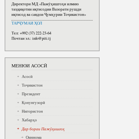
Директори МД «Пажӯҳишгоҳи илмию
таҳқиқотии иқтисодии Вазорати рушди
иқтисод ва савдои Ҷумҳурии Тоҷикистон»
ТАРҶУМАИ ҲОЛ
Тел: +992 (37) 222-23-64
Почтаи эл.: info@piti.tj
МЕНЮИ АСОСӢ
Асосӣ
Тоҷикистон
Президент
Қонунгузорӣ
Нигористон
Хабарҳо
Дар бораи Пажӯҳишгоҳ
Оиннома