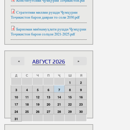
Конститутсияи Ҷумҳурии Тоҷикистон.pdf
Стратегияи миллии рушди Ҷумҳурии
Тоҷикистон барои давраи то соли 2030.pdf
Барномаи миёнамуҳлати рушди Ҷумҳурии
Тоҷикистон барои солҳои 2021-2025.pdf
«
АВГУСТ 2026
»
Д
С
Ч
П
Ҷ
Ш
Я
1
2
3
4
5
6
7
8
9
10
11
12
13
14
15
16
17
18
19
20
21
22
23
24
25
26
27
28
29
30
31