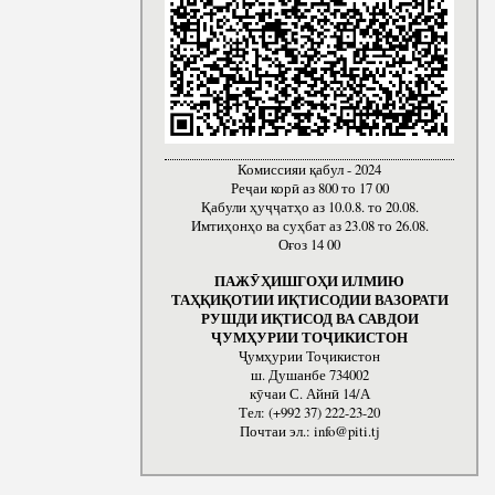
Комиссияи қабул - 2024
Реҷаи корӣ аз 800 то 17 00
Қабули ҳуҷҷатҳо аз 10.0.8. то 20.08.
Имтиҳонҳо ва суҳбат аз 23.08 то 26.08.
Оғоз 14 00
ПАЖӮҲИШГОҲИ ИЛМИЮ
ТАҲҚИҚОТИИ ИҚТИСОДИИ ВАЗОРАТИ
РУШДИ ИҚТИСОД ВА САВДОИ
ҶУМҲУРИИ ТОҶИКИСТОН
Ҷумҳурии Тоҷикистон
ш. Душанбе 734002
кӯчаи С. Айнӣ 14/А
Тел: (+992 37) 222-23-20
Почтаи эл.: info@piti.tj