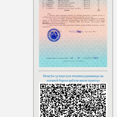
Номгӯи ҳуҷҷатҳои пешниҳодшаванда ва
иловагӣ барои қабули магистрантҳо