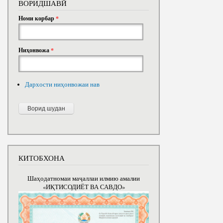
ВОРИДШАВӢ
Номи корбар
*
Ниҳонвожа
*
Дархости ниҳонвожаи нав
КИТОБХОНА
Шаҳодатномаи маҷаллаи илмию амалии
«ИҚТИСОДИЁТ ВА САВДО»