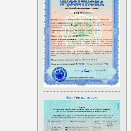
Номгӯйи ихтисосҳо