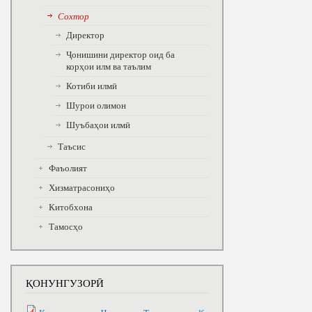
Сохтор
Директор
Ҷонишини директор оид ба
корҳои илм ва таълим
Котиби илмӣ
Шурои олимон
Шуъбаҳои илмӣ
Таъсис
Фаъолият
Хизматрасониҳо
Китобхона
Тамосҳо
ҚОНУНГУЗОРӢ