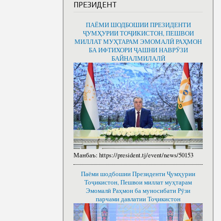
ПРЕЗИДЕНТ
Шуъбаҳои илмӣ
Шуъбаи банақшагирии стратегӣ, моделсо
мизҳои
дурнамои макроиқтисодӣ
ПАЁМИ ШОДБОШИИ ПРЕЗИДЕНТИ
Шуъбаи тақвияти иқтидори содиротӣ, лог
ҶУМҲУРИИ ТОҶИКИСТОН, ПЕШВОИ
тиҷорати электронӣ
МИЛЛАТ МУҲТАРАМ ЭМОМАЛӢ РАҲМОН
БА ИФТИХОРИ ҶАШНИ НАВРӮЗИ
Шуъбаи самаранокии истеҳсолот ва инфр
БАЙНАЛМИЛАЛӢ
Шуъбаи рушди нерӯи инсонӣ
Шуъбаи тақвияти институтсионалии киш
иқтисоди рақамӣ
Манбаъ:
https://president.tj/event/news/50153
Паёми шодбошии Президенти Ҷумҳурии
Тоҷикистон, Пешвои миллат муҳтарам
Эмомалӣ Раҳмон ба муносибати Рӯзи
парчами давлатии Тоҷикистон