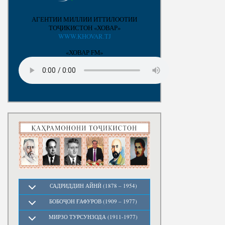
АГЕНТИИ МИЛЛИИ ИТТИЛООТИИ
ТОҶИКИСТОН «ХОВАР»
WWW.KHOVAR.TJ
«ХОВАР FM»
САДРИДДИН АЙНӢ (1878 – 1954)
БОБОҶОН ҒАФУРОВ (1909 – 1977)
МИРЗО ТУРСУНЗОДА (1911-1977)