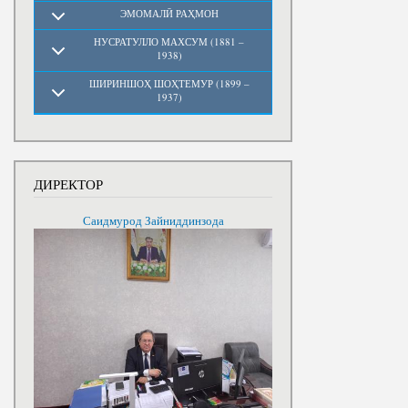
ЭМОМАЛӢ РАҲМОН
НУСРАТУЛЛО МАХСУМ (1881 –
1938)
ШИРИНШОҲ ШОҲТЕМУР (1899 –
1937)
ДИРЕКТОР
Саидмурод Зайниддинзода