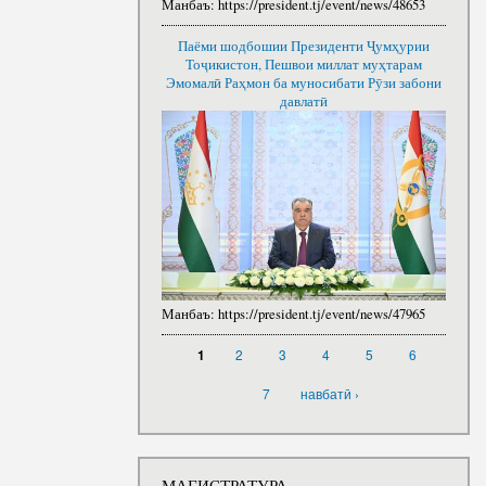
Манбаъ:
https://president.tj/event/news/48653
Паёми шодбошии Президенти Ҷумҳурии
Тоҷикистон, Пешвои миллат муҳтарам
Эмомалӣ Раҳмон ба муносибати Рӯзи забони
давлатӣ
Манбаъ:
https://president.tj/event/news/47965
САҲИФАҲО
2
3
4
5
6
1
7
навбатӣ ›
МАГИСТРАТУРА