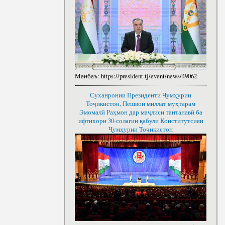
Манбаъ:
https://president.tj/event/news/49062
Суханронии Президенти Ҷумҳурии
Тоҷикистон, Пешвои миллат муҳтарам
Эмомалӣ Раҳмон дар маҷлиси тантанавӣ ба
ифтихори 30-солагии қабули Конститутсияи
Ҷумҳурии Тоҷикистон