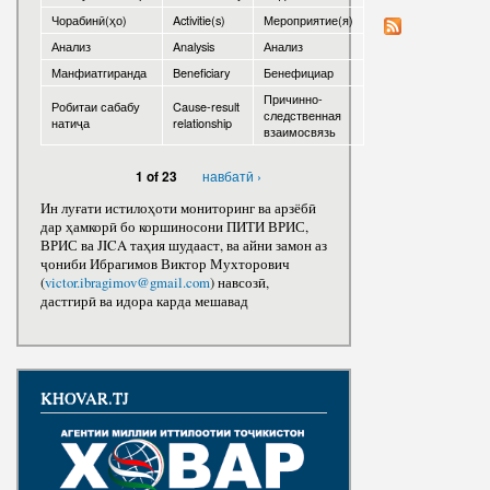
Чорабинӣ(ҳо)
Activitie(s)
Мероприятие(я)
Ҷоизаҳо
Анализ
Analysis
Анализ
Манфиатгиранда
Beneficiary
Бенефициар
Причинно-
Робитаи сабабу
Cause-result
следственная
натиҷа
relationship
взаимосвязь
навбатӣ ›
1 of 23
Ин луғати истилоҳоти мониторинг ва арзёбӣ
дар ҳамкорӣ бо коршиносони ПИТИ ВРИС,
ВРИС ва JICA таҳия шудааст, ва айни замон аз
ҷониби Ибрагимов Виктор Мухторович
(
victor.ibragimov@gmail.com
) навсозӣ,
дастгирӣ ва идора карда мешавад
KHOVAR.TJ