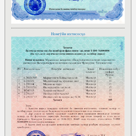
Номгӯйи ихтисосҳо