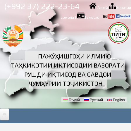
Skip to
(+992 37) 222-23-64
Асосӣ
|
Харитаи
main
content
сомона
|
Тамосҳо
|
ПАЖӮҲИШГОҲИ ИЛМИЮ
ТАҲҚИҚОТИИ ИҚТИСОДИИ ВАЗОРАТИ
РУШДИ ИҚТИСОД ВА САВДОИ
ҶУМҲУРИИ ТОҶИКИСТОН
Тоҷикӣ
Русский
English
Забонҳо
АСОСӢ