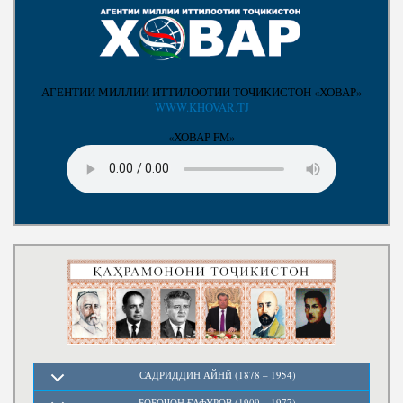
АГЕНТИИ МИЛЛИИ ИТТИЛООТИИ ТОҶИКИСТОН «ХОВАР»
WWW.KHOVAR.TJ
«ХОВАР FM»
САДРИДДИН АЙНӢ (1878 – 1954)
БОБОҶОН ҒАФУРОВ (1909 – 1977)