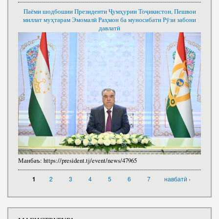
Паёми шодбошии Президенти Ҷумҳурии Тоҷикистон, Пешвои
миллат муҳтарам Эмомалӣ Раҳмон ба муносибати Рӯзи забони
давлатӣ
Манбаъ:
https://president.tj/event/news/47965
САҲИФАҲО
2
3
4
5
6
7
навбатӣ ›
1