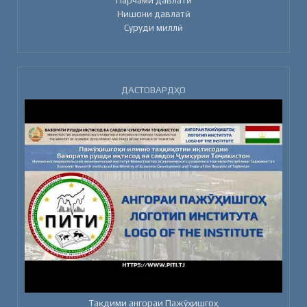
Нишони давлатӣ
Суруди миллӣ
ДАСТОВАРДҲО
Тақдими ангораи Пажӯҳишгоҳ