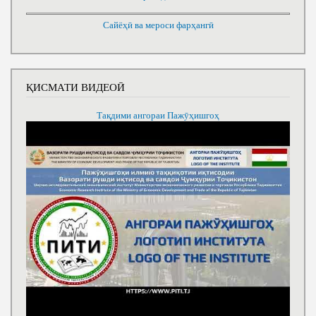
Сайёҳӣ ва мероси фарҳангӣ
ҚИСМАТИ ВИДЕОӢ
Тақдими ангораи Пажӯҳишгоҳ