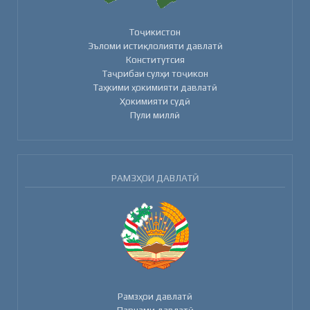
Тоҷикистон
Эъломи истиқлолияти давлатӣ
Конститутсия
Таҷрибаи сулҳи тоҷикон
Таҳкими ҳокимияти давлатӣ
Ҳокимияти судӣ
Пули миллӣ
РАМЗҲОИ ДАВЛАТӢ
Рамзҳои давлатӣ
Парчами давлатӣ