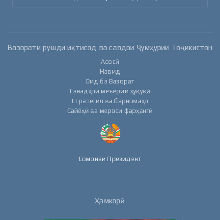
Вазорати рушди иқтисод ва савдои Ҷумҳурии Тоҷикистон
Асосӣ
Навид
Оид ба Вазорат
Санадҳои меъёрии ҳуқуқӣ
Стратегия ва барномаҳо
Сайёҳӣ ва мероси фарҳангӣ
Сомонаи Президент
Ҳамкорӣ