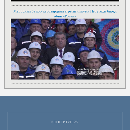
Маросими ба кор даровардани агрегати якуми Неругоҳи барқи
обии «Роғун»
КОНСТИТУТСИЯ