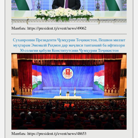
Манбаъ:
https://president.tj/event/news/49062
Суханронии Президенти Ҷумҳурии Тоҷикистон, Пешвои миллат
муҳтарам Эмомалӣ Раҳмон дар маҷлиси тантанавӣ ба ифтихори
30-солагии қабули Конститутсияи Ҷумҳурии Тоҷикистон
Манбаъ:
https://president.tj/event/news/48653