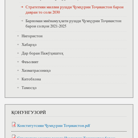
Стратегияи миллии рушди Ҷумҳурии Тоҷикистон барои
давраи то соли 2030
Барномаи миёнамуҳлати рушди Ҷумҳурии Тоҷикистон
барои солҳои 2021-2025
Нигористон
Хабарҳо
Дар бораи Пажӯҳишгоҳ
Фаъолият
Хизматрасониҳо
Китобхона
Тамосҳо
ҚОНУНГУЗОРӢ
Конститутсияи Ҷумҳурии Тоҷикистон.pdf