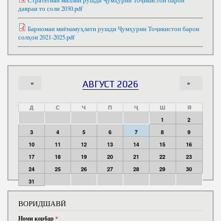
Стратегияи миллии рушди Ҷумҳурии Тоҷикистон барои
давраи то соли 2030.pdf
Барномаи миёнамуҳлати рушди Ҷумҳурии Тоҷикистон барои
солҳои 2021-2025.pdf
«
АВГУСТ 2026
»
Д
С
Ч
П
Ҷ
Ш
Я
1
2
3
4
5
6
7
8
9
10
11
12
13
14
15
16
17
18
19
20
21
22
23
24
25
26
27
28
29
30
31
ВОРИДШАВӢ
Номи корбар
*