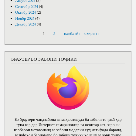
Август 2024
(5)
Сентябр 2024
(4)
Октябр 2024
(2)
Ноябр 2024
(4)
Декабр 2024
(4)
САҲИФАҲО
2
навбатӣ ›
охирин »
1
БРАУЗЕР БО ЗАБОНИ ТОҶИКӢ
Бо браузери чандзабона ва маҳаллишуда ба забони тоҷикӣ ҳар
гуна кор дар Интернет самараноктар ва осонтар аст, зеро ки
корбарон метавонанд аз забони модарии худ истифода баранд,
вазифаҳои барномаро бо забони тоҷикӣ хонанд ва кори худро