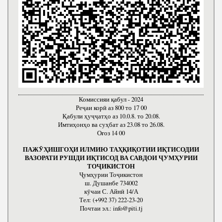
Комиссияи қабул - 2024
Реҷаи корӣ аз 800 то 17 00
Қабули ҳуҷҷатҳо аз 10.0.8. то 20.08.
Имтиҳонҳо ва суҳбат аз 23.08 то 26.08.
Оғоз 14 00
ПАЖӮҲИШГОҲИ ИЛМИЮ ТАҲҚИҚОТИИ ИҚТИСОДИИ
ВАЗОРАТИ РУШДИ ИҚТИСОД ВА САВДОИ ҶУМҲУРИИ
ТОҶИКИСТОН
Ҷумҳурии Тоҷикистон
ш. Душанбе 734002
кӯчаи С. Айнӣ 14/А
Тел: (+992 37) 222-23-20
Почтаи эл.: info@piti.tj