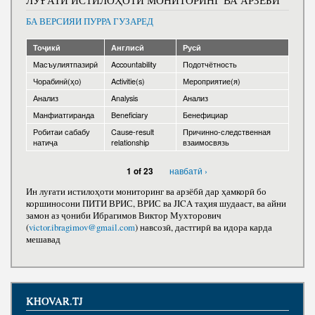
Нома ба Президент
БА ВЕРСИЯИ ПУРРА ГУЗАРЕД
Тоҷикӣ
Англисӣ
Русӣ
Масъулиятпазирӣ
Accountability
Подотчётность
Чорабинӣ(ҳо)
Activitie(s)
Мероприятие(я)
Анализ
Analysis
Анализ
Манфиатгиранда
Beneficiary
Бенефициар
Робитаи сабабу
Cause-result
Причинно-следственная
натиҷа
relationship
взаимосвязь
навбатӣ ›
1 of 23
Ин луғати истилоҳоти мониторинг ва арзёбӣ дар ҳамкорӣ бо
коршиносони ПИТИ ВРИС, ВРИС ва JICA таҳия шудааст, ва айни
замон аз ҷониби Ибрагимов Виктор Мухторович
(
victor.ibragimov@gmail.com
) навсозӣ, дастгирӣ ва идора карда
мешавад
KHOVAR.TJ