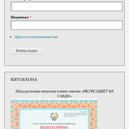
Ниҳонвожа
*
Дархости ниҳонвожаи нав
КИТОБХОНА
Шаҳодатномаи маҷаллаи илмию амалии «ИҚТИСОДИЁТ ВА
САВДО»