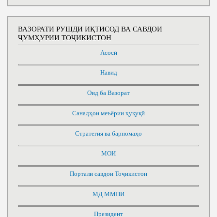
ВАЗОРАТИ РУШДИ ИҚТИСОД ВА САВДОИ
ҶУМҲУРИИ ТОҶИКИСТОН
Асосӣ
Навид
Оид ба Вазорат
Санадҳои меъёрии ҳуқуқӣ
Стратегия ва барномаҳо
МОИ
Портали савдои Тоҷикистон
МД ММПИ
Президент