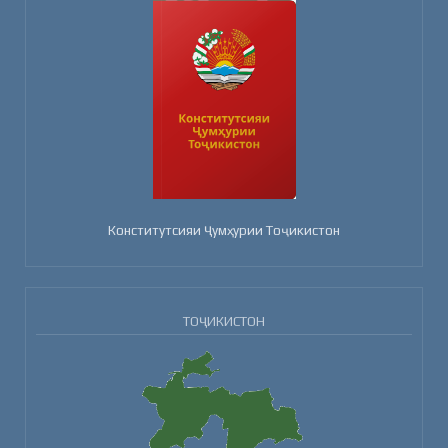
Конститутсияи Ҷумҳурии Тоҷикистон
ТОҶИКИСТОН