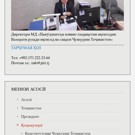
Директори МД «Пажӯҳишгоҳи илмию таҳқиқотии иқтисодии
Вазорати рушди иқтисод ва савдои Ҷумҳурии Тоҷикистон»
ТАРҶУМАИ ҲОЛ
Тел: +992 (37) 222-23-64
Почтаи эл.: info@piti.tj
МЕНЮИ АСОСӢ
Асосӣ
Тоҷикистон
Президент
Қонунгузорӣ
Конститутсияи Ҷумҳурии Тоҷикистон