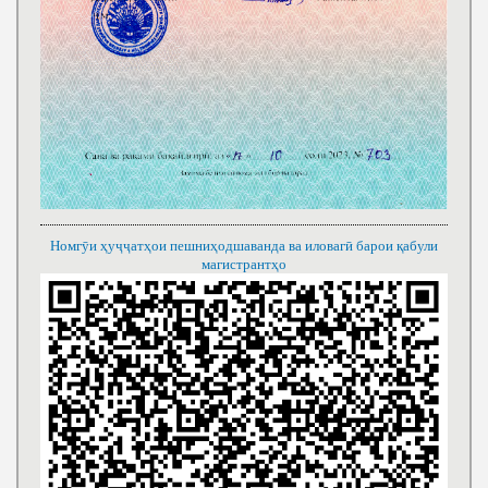
Номгӯи ҳуҷҷатҳои пешниҳодшаванда ва иловагӣ барои қабули
магистрантҳо