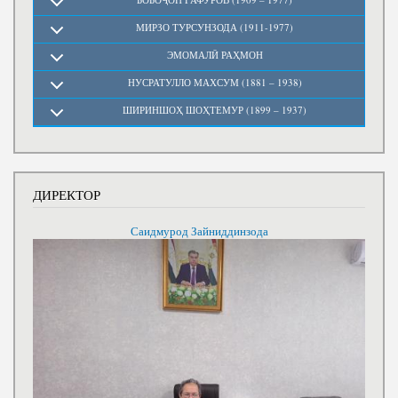
МИРЗО ТУРСУНЗОДА (1911-1977)
ЭМОМАЛӢ РАҲМОН
НУСРАТУЛЛО МАХСУМ (1881 – 1938)
ШИРИНШОҲ ШОҲТЕМУР (1899 – 1937)
ДИРЕКТОР
Саидмурод Зайниддинзода