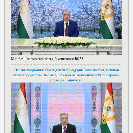
Манбаъ:
https://president.tj/event/news/50153
Паёми шодбошии Президенти Ҷумҳурии Тоҷикистон, Пешвои
миллат муҳтарам Эмомалӣ Раҳмон ба муносибати Рӯзи парчами
давлатии Тоҷикистон