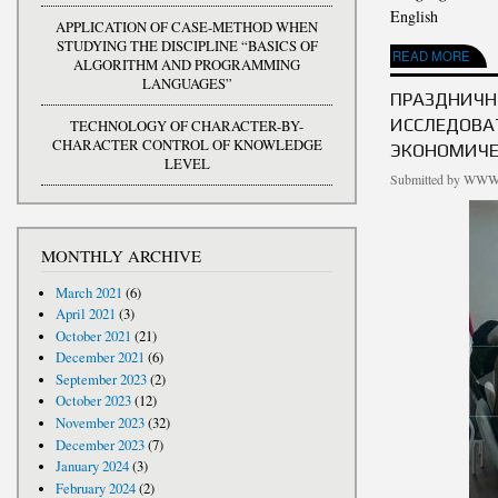
English
APPLICATION OF CASE-METHOD WHEN
STUDYING THE DISCIPLINE “BASICS OF
ABOUT HOLIDAY EV
READ MORE
ALGORITHM AND PROGRAMMING
LANGUAGES”
ПРАЗДНИЧН
ИССЛЕДОВА
TECHNOLOGY OF CHARACTER-BY-
CHARACTER CONTROL OF KNOWLEDGE
ЭКОНОМИЧЕ
LEVEL
Submitted by
WWW.
MONTHLY ARCHIVE
March 2021
(6)
April 2021
(3)
October 2021
(21)
December 2021
(6)
September 2023
(2)
October 2023
(12)
November 2023
(32)
December 2023
(7)
January 2024
(3)
February 2024
(2)