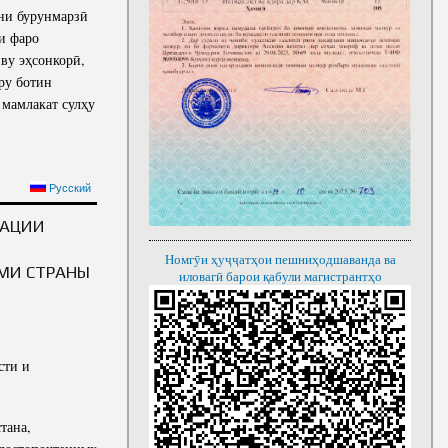
ни бурунмарзӣ
и фаро
ву эҳсонкорӣ,
ру ботин
 мамлакат сулҳу
ОМАЛӢ РАҲМОН ДАР
Русский
МОНИ ДИНИ КИШВАР
НАЦИИ
Номгӯи ҳуҷҷатҳои пешниҳодшаванда ва
МИ СТРАНЫ
иловагӣ барои қабули магистрантҳо
сти и
тана,