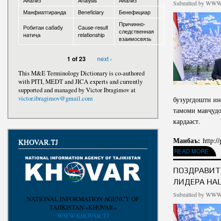
Анализ
Analysis
Анализ
Submitted by
WWW.
Манфиатгиранда
Beneficiary
Бенефициар
Awards
Причинно-
Робитаи сабабу
Cause-result
следственная
натиҷа
relationship
взаимосвязь
next ›
1 of 23
This M&E Terminology Dictionary is co-authored
with PITI, MEDT and JICA experts and currently
supported and managed by Victor Ibragimov at
victor.ibragimov@gmail.com
бузургдошти ин
тамоми мавҷудо
кардааст.
Манбаъ:
http:/
KHOVAR.TJ
ABOUT ПАЁМИ ШО
READ MORE
ПОЗДРАВИТ
ЛИДЕРА НА
Submitted by
WWW.
NATIONAL INFORMATION AGENCY OF
TAJIKISTAN «KHOVAR»
WWW.KHOVAR.TJ