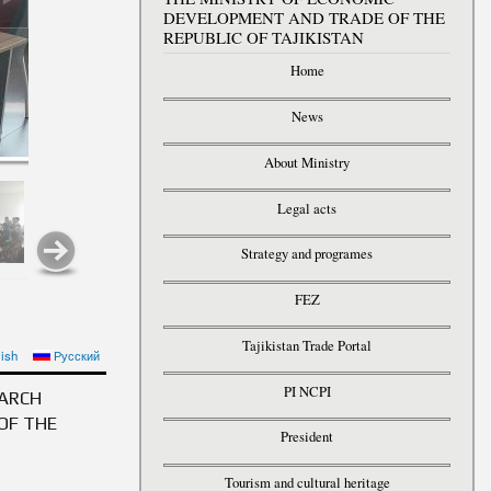
DEVELOPMENT AND TRADE OF THE
REPUBLIC OF TAJIKISTAN
Home
News
About Ministry
Legal acts
Strategy and programes
FEZ
Tajikistan Trade Portal
ТИСОДИИ ВАЗОРАТИ
ish
Русский
ҲУРИИ ТОҶИКИСТОН
PI NCPI
EARCH
OF THE
President
Tourism and cultural heritage