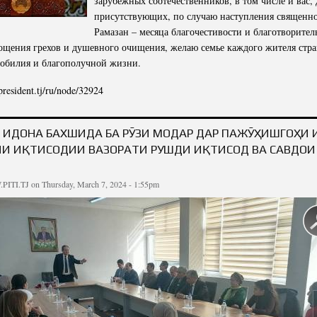
зарубежных соотечественников, в том числе и вас,
присутствующих, по случаю наступления священно
Рамазан – месяца благочестивости и благотворител
ощения грехов и душевного очищения, желаю семье каждого жителя стр
зобилия и благополучной жизни.
/president.tj/ru/node/32924
ИЕ ПРЕЗИДЕНТА РЕСПУБЛИКИ ТАДЖИКИСТАН, ЛИДЕРА НАЦИИ УВАЖАЕМОГО ЭМ
Е С АКТИВИСТАМИ, ПРЕДСТАВИТЕЛЯМИ ОБЩЕСТВЕННОСТИ И РЕЛИГИОЗНЫМИ 
 ИДОНА БАХШИДА БА РӮЗИ МОДАР ДАР ПАЖӮҲИШГОҲИ
И ИҚТИСОДИИ ВАЗОРАТИ РУШДИ ИҚТИСОД ВА САВДОИ 
Н
PITI.TJ
on Thursday, March 7, 2024 - 1:55pm