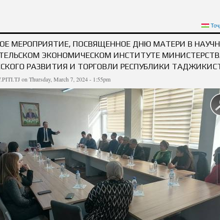
ENT DEDICATED TO MOTHER'S DAY AT THE ECONOMIC RESEARCH INSTITUTE O
Тоҷ
ECONOMIC DEVELOPMENT AND TRADE OF THE REPUB
ОЕ МЕРОПРИЯТИЕ, ПОСВЯЩЕННОЕ ДНЮ МАТЕРИ В НАУЧН
ТЕЛЬСКОМ ЭКОНОМИЧЕСКОМ ИНСТИТУТЕ МИНИСТЕРСТВ
СКОГО РАЗВИТИЯ И ТОРГОВЛИ РЕСПУБЛИКИ ТАДЖИКИС
PITI.TJ
on Thursday, March 7, 2024 - 1:55pm