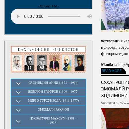
«ХОВАР FM»
чествования че
природы, возро
фактором единс
Манбаъ:
http:/
READ MORE
ABOUT ПОЗ
СУХАНРОНИ
САДРИДДИН АЙНӢ (1878 – 1954)
ЭМОМАЛӢ Р
БОБОҶОН ҒАФУРОВ (1909 – 1977)
ХОДИМОНИ 
МИРЗО ТУРСУНЗОДА (1911-1977)
Submitted by
WWW.
ЭМОМАЛӢ РАҲМОН
НУСРАТУЛЛО МАХСУМ (1881 –
1938)