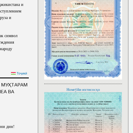
джикистана и
аступлением
руза и
ак символ
буждения
 народу
НАЦИИ УВАЖАЕМОГО
Тоҷикӣ
НАВРУЗА 2024 ГОДА
Т МУҲТАРАМ
Номгӯйи ихтисосҳо
ЕА ВА
они дин!