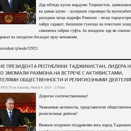
Дар ибтидо кулли мардуми Тоҷикистон, ҳамватано
ва ҳамаи шумо – ҳозирини гиромиро ба муносибат
расидани моҳи шарифи Рамазон – моҳи парҳезгори
хайру садақот, бахшиши гуноҳҳо ва поксозии зоҳи
самимона табрик гуфта, ба хонадони ҳар як сокини
аракат ва зиндагии босаодат орзу менамоям.
/president.tj/node/32921
НРОНИИ ПРЕЗИДЕНТИ ҶУМҲУРИИ ТОҶИКИСТОН, ПЕШВОИ МИЛЛАТ МУҲТАРАМ ЭМ
МУЛОҚОТ БО ФАЪОЛОН, НАМОЯНДАГОНИ ҶОМЕА ВА ХОДИ
ИЕ ПРЕЗИДЕНТА РЕСПУБЛИКИ ТАДЖИКИСТАН, ЛИДЕРА 
О ЭМОМАЛИ РАХМОНА НА ВСТРЕЧЕ С АКТИВИСТАМИ,
ТЕЛЯМИ ОБЩЕСТВЕННОСТИ И РЕЛИГИОЗНЫМИ ДЕЯТЕЛЯ
PITI.TJ
on Saturday, March 9, 2024 - 2:55pm
Дорогие соотечественники!
Уважаемые активисты, представители общественно
религиозные деятели!
Вначале искренне поздравляю весь народ Таджикис