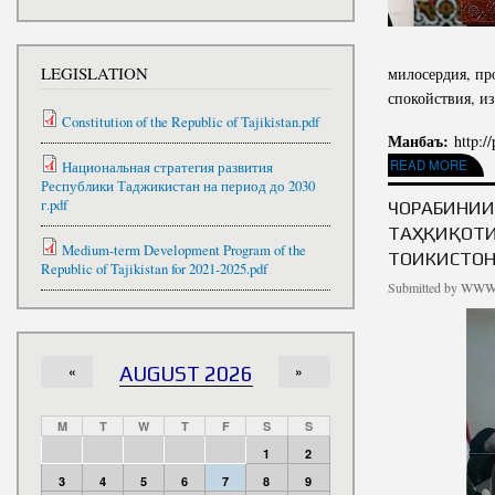
LEGISLATION
милосердия, пр
спокойствия, и
Constitution of the Republic of Tajikistan.pdf
Манбаъ:
http:/
ABOUT ВЫСТУПЛЕН
READ MORE
Национальная стратегия развития
ВСТРЕЧ
Республики Таджикистан на период до 2030
г.pdf
ЧОРАБИНИИ
ТАҲҚИҚОТИ
Medium-term Development Program of the
ТОҶИКИСТО
Republic of Tajikistan for 2021-2025.pdf
Submitted by
WWW.
«
AUGUST 2026
»
M
T
W
T
F
S
S
1
2
3
4
5
6
7
8
9