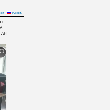
F THE MINISTRY OF
икӣ
Русский
LIC OF TAJIKISTAN
О-
А
ТАН