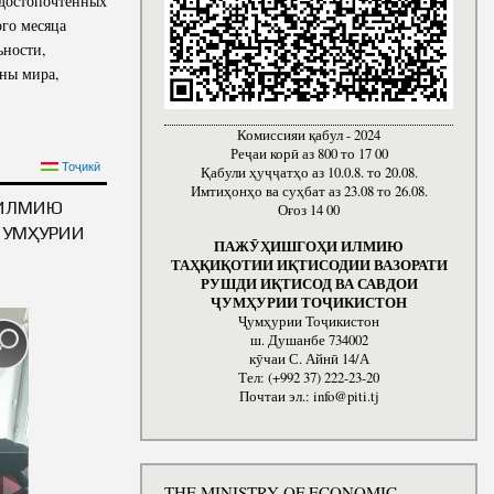
 достопочтенных
го месяца
ьности,
аны мира,
Комиссияи қабул - 2024
Реҷаи корӣ аз 800 то 17 00
ОМАЛИ РАХМОНА НА
Тоҷикӣ
Қабули ҳуҷҷатҳо аз 10.0.8. то 20.08.
ДЕЯТЕЛЯМИ СТРАНЫ
Имтиҳонҳо ва суҳбат аз 23.08 то 26.08.
 ИЛМИЮ
Оғоз 14 00
ҶУМҲУРИИ
ПАЖӮҲИШГОҲИ ИЛМИЮ
ТАҲҚИҚОТИИ ИҚТИСОДИИ ВАЗОРАТИ
РУШДИ ИҚТИСОД ВА САВДОИ
ҶУМҲУРИИ ТОҶИКИСТОН
Ҷумҳурии Тоҷикистон
ш. Душанбе 734002
кӯчаи С. Айнӣ 14/А
Тел: (+992 37) 222-23-20
Почтаи эл.: info@piti.tj
THE MINISTRY OF ECONOMIC