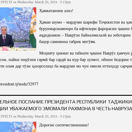
PITI.TJ
on Wednesday, March 20, 2024 - 5:15pm
Scientific Depa
Conferences, semi
Telegrams
Ҳамватанони азиз!
Phone Talks
Ҳамаи шумо – мардуми шарифи Тоҷикистон ва ҳа
Photos
бурунмарзиамонро ба ифтихори фарорасии ҷашни 
Write to the President
аҷдодиамон – Наврӯзи байналмилалӣ ва зеботарин 
баҳор самимона табрик мегӯям.
Моҳияту ҳикмат ва табиати ҷашни Наврӯз ҳамчун 
сон, пайки пирӯзии гармӣ бар сардӣ ва нур бар зулмот, ойини бедории т
ти олам дар тӯли ҳазорсолаҳо ба мардуми мо чун омили иттиҳоду сарҷа
/president.tj/node/32977
ДБОШИИ ПРЕЗИДЕНТИ ҶУМҲУРИИ ТОҶИКИСТОН, ПЕШВОИ МИЛЛАТ МУҲТАРАМ Э
ИФТИХОРИ 
ЕЛЬНОЕ ПОСЛАНИЕ ПРЕЗИДЕНТА РЕСПУБЛИКИ ТАДЖИКИ
ЦИИ УВАЖАЕМОГО ЭМОМАЛИ РАХМОНА В ЧЕСТЬ НАВРУЗА
PITI.TJ
on Wednesday, March 20, 2024 - 5:15pm
Дорогие соотечественники!