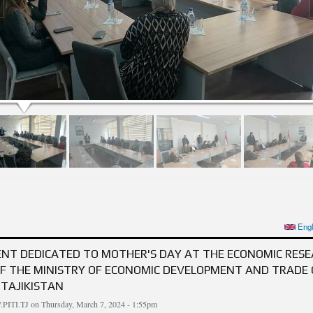
 ИДОНА БАХШИДА БА РӮЗИ МОДАР ДАР ПАЖӮҲИШГОҲИ ИЛМИЮ ТАҲҚИҚОТИИ ИҚ
Engl
РУШДИ ИҚТИСОД ВА САВДОИ ҶУМ
ENT DEDICATED TO MOTHER'S DAY AT THE ECONOMIC RES
OF THE MINISTRY OF ECONOMIC DEVELOPMENT AND TRADE 
 TAJIKISTAN
PITI.TJ
on Thursday, March 7, 2024 - 1:55pm