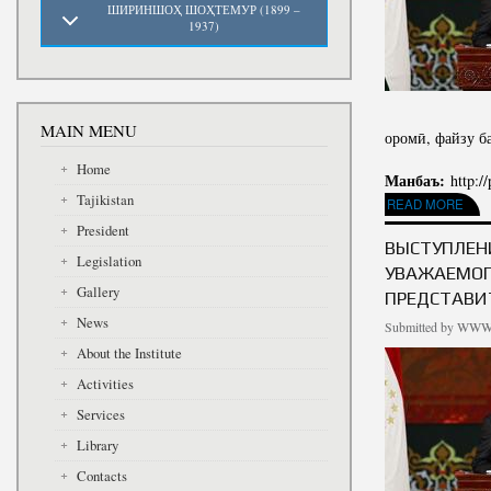
ШИРИНШОҲ ШОҲТЕМУР (1899 –
1937)
MAIN MENU
оромӣ, файзу б
Home
Манбаъ:
http:/
Tajikistan
READ MORE
ABOUT СУХА
President
ВЫСТУПЛЕН
Legislation
УВАЖАЕМОГ
Gallery
ПРЕДСТАВИ
News
Submitted by
WWW.
About the Institute
Activities
Services
Library
Contacts