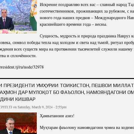
Искренне поздравляю всех вас – славный народ Та
соотечественников, проживающих за рубежом, с н
нового года наших предков – Международного Нав
красивейшего времени года – весны.
Сущность, мудрость и природа праздника Навруз к
ловека, символ победы тепла над холодом и света над тьмой, ритуал про
ждения всех существ мира на протяжении тысячелетий служили нашему
тва и сплочённости.
/president.tj/ru/node/32978
ДРАВИТЕЛЬНОЕ ПОСЛАНИЕ ПРЕЗИДЕНТА РЕСПУБЛИКИ ТАДЖИКИСТАН, ЛИДЕРА 
ЭМОМАЛИ РАХМОНА В ЧЕСТЬ 
И ПРЕЗИДЕНТИ ҶУМҲУРИИ ТОҶИКИСТОН, ПЕШВОИ МИЛЛА
АҲМОН ДАР МУЛОҚОТ БО ФАЪОЛОН, НАМОЯНДАГОНИ ҶОМ
ДИНИ КИШВАР
PITI.TJ
on Saturday, March 9, 2024 - 2:55pm
Ҳамватанони азиз!
Муҳтарам фаъолону намояндагони ҷомеа ва ходим