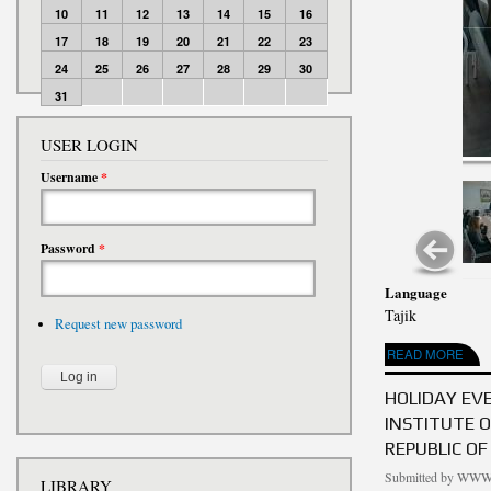
10
11
12
13
14
15
16
17
18
19
20
21
22
23
24
25
26
27
28
29
30
31
USER LOGIN
Username
*
Password
*
Language
Tajik
Request new password
ABOUT ЧОРАБИНИИ
READ MORE
HOLIDAY EV
INSTITUTE 
REPUBLIC OF
Submitted by
WWW.
LIBRARY