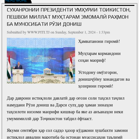
СУХАНРОНИИ ПРЕЗИДЕНТИ ҶУМҲУРИИ ТОҶИКИСТОН,
ПЕШВОИ МИЛЛАТ МУҲТАРАМ ЭМОМАЛӢ РАҲМОН
БА МУНОСИБАТИ РӮЗИ ДОНИШ
Submitted by
WWW.PITI.TJ
on Sunday, September 1, 2024 - 1:33pm
Ҳамватанони гиромӣ!
Муҳтарам кормандони
соҳаи маориф!
Устодону омӯзгорон,
донишҷӯёну хонандагон ва
ҳозирини гиромӣ!
Дар даврони истиқлоли давлатӣ дар оғози соли таҳсил таҷлил
намудани Рӯзи дониш ва Дарси сулҳ дар ҳамаи зинаҳои
таҳсилоти низоми маорифи кишвар ба яке аз анъанаҳои неки
умумимиллӣ дар Тоҷикистон табдил ёфтааст.
Якуми сентябри ҳар сол садҳо ҳазор кӯдакони хушбахти замони
истиқлол аввалин маротиба ба остонаи муассисаҳои таълимӣ