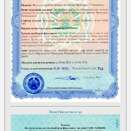
Номгӯйи ихтисосҳо