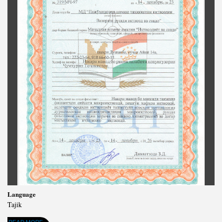
Language
Tajik
ABOUT ШАҲОДАТНОМАИ МАҶАЛЛАИ ИЛМИЮ АМАЛИИ «ИҚТИСОДИЁТ ВА САВДО»
READ MORE