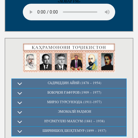
«ХОВАР FM»
САДРИДДИН АЙНӢ (1878 – 1954)
БОБОҶОН ҒАФУРОВ (1909 – 1977)
МИРЗО ТУРСУНЗОДА (1911-1977)
ЭМОМАЛӢ РАҲМОН
НУСРАТУЛЛО МАХСУМ (1881 – 1938)
ШИРИНШОҲ ШОҲТЕМУР (1899 – 1937)