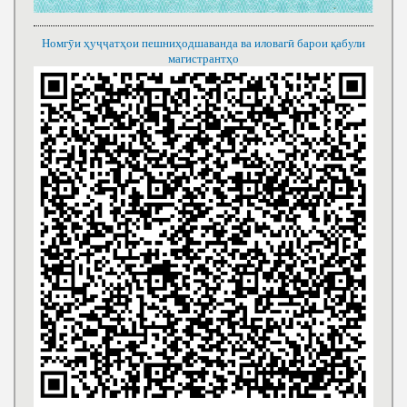
Номгӯи ҳуҷҷатҳои пешниҳодшаванда ва иловагӣ барои қабули
магистрантҳо