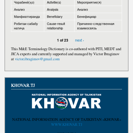
Чорабинӣ(ҳо)
Activitie(s)
Мероприятие(я)
Анализ
Analysis
Анализ
Манфиатгиранда
Beneficiary
Бенефициар
Робитаи сабабу
Cause-result
Причинно-следственная
натиҷа
relationship
взаимосвязь
next ›
1 of 23
This M&E Terminology Dictionary is co-authored with PITI, MEDT and
JICA experts and currently supported and managed by Victor Ibragimov
at
victor.ibragimov@gmail.com
KHOVAR.TJ
NATIONAL INFORMATION AGENCY OF TAJIKISTAN «KHOVAR»
WWW.KHOVAR.TJ