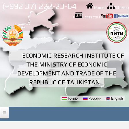
Skip to
(+992 37) 222-23-64
Home
|
SiteMap
main
content
|
Contacts
|
ECONOMIC RESEARCH INSTITUTE OF
THE MINISTRY OF ECONOMIC
DEVELOPMENT AND TRADE OF THE
REPUBLIC OF TAJIKISTAN
Тоҷикӣ
Русский
English
Languages
HOME