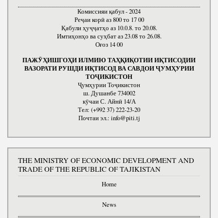
Комиссияи қабул - 2024
Реҷаи корӣ аз 800 то 17 00
Қабули ҳуҷҷатҳо аз 10.0.8. то 20.08.
Имтиҳонҳо ва суҳбат аз 23.08 то 26.08.
Оғоз 14 00
ПАЖӮҲИШГОҲИ ИЛМИЮ ТАҲҚИҚОТИИ ИҚТИСОДИИ
ВАЗОРАТИ РУШДИ ИҚТИСОД ВА САВДОИ ҶУМҲУРИИ
ТОҶИКИСТОН
Ҷумҳурии Тоҷикистон
ш. Душанбе 734002
кӯчаи С. Айнӣ 14/А
Тел: (+992 37) 222-23-20
Почтаи эл.: info@piti.tj
THE MINISTRY OF ECONOMIC DEVELOPMENT AND
TRADE OF THE REPUBLIC OF TAJIKISTAN
Home
News