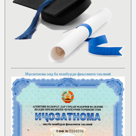
Иҷозатнома оид ба пешбурди фаъолияти таълимӣ