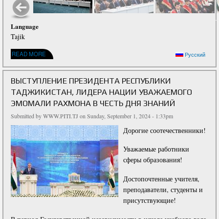
Language
Tajik
ABOUT СУХАНРОНИИ ПРЕЗИДЕНТИ ҶУМҲУРИИ ТОҶИКИСТОН, ПЕШВОИ МИЛЛАТ
READ MORE
Русский
МУҲТАРАМ ЭМОМАЛӢ РАҲМОН БА МУНОСИБАТИ РӮЗИ ДОНИШ
ВЫСТУПЛЕНИЕ ПРЕЗИДЕНТА РЕСПУБЛИКИ
ТАДЖИКИСТАН, ЛИДЕРА НАЦИИ УВАЖАЕМОГО
ЭМОМАЛИ РАХМОНА В ЧЕСТЬ ДНЯ ЗНАНИЙ
Submitted by
WWW.PITI.TJ
on Sunday, September 1, 2024 - 1:33pm
Дорогие соотечественники!
Уважаемые работники
сферы образования!
Достопочтенные учителя,
преподаватели, студенты и
присутствующие!