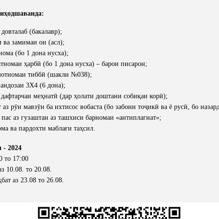
иҳодшаванда:
довталаб (бакалавр);
 ва замимаи он (асл);
ома (бо 1 дона нусха);
номаи ҳарбӣ (бо 1 дона нусха) – барои писарон;
отномаи тиббӣ (шакли №038);
андозаи 3Х4 (6 дона);
 дафтарчаи меҳнатӣ (дар ҳолати доштани собиқаи корӣ);
 аз рӯи мавзӯи ба ихтисос вобаста (бо забони тоҷикӣ ва ё русӣ, бо наза
 пас аз гузаштан аз ташхиси барномаи «антиплагиат»;
ма ва пардохти маблағи таҳсил.
 - 2024
0 то 17:00
з 10.08. то 20.08.
ат аз 23.08 то 26.08.