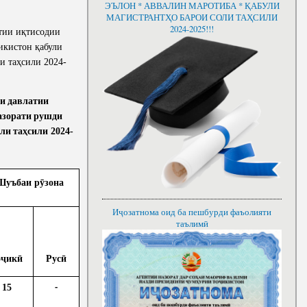
ЭЪЛОН * АВВАЛИН МАРОТИБА * ҚАБУЛИ
rtments
Department of Strategic Planning, Modeling
Depart
МАГИСТРАНТҲО БАРОИ СОЛИ ТАҲСИЛИ
nars and round tables
and Macroeconomic Perspectives
Devel
2024-2025!!!
тии иқтисодии
Department for Strengthening Export Potential,
Intern
икистон қабули
Logistics and E-commerce
Devel
и таҳсили 2024-
Production Efficiency and Infrastructure
Human 
Department
Manag
и
давлатии
Human Resource Development Department
Accoun
азорати
рушди
оли
таҳсили
2024-
Department of Institutional Strengthening of
Inform
the Country and Digital Economy
Works
Шуъбаи рӯзона
Иҷозатнома оид ба пешбурди фаъолияти
таълимӣ
оҷикӣ
Русӣ
15
-