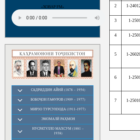
2
1-2401
«ХОВАР FM»
3
1-250
4
1-250
5
1-2602
6
1-250
САДРИДДИН АЙНӢ (1878 – 1954)
БОБОҶОН ҒАФУРОВ (1909 – 1977)
7
1-2501
МИРЗО ТУРСУНЗОДА (1911-1977)
ЭМОМАЛӢ РАҲМОН
НУСРАТУЛЛО МАХСУМ (1881 –
1938)