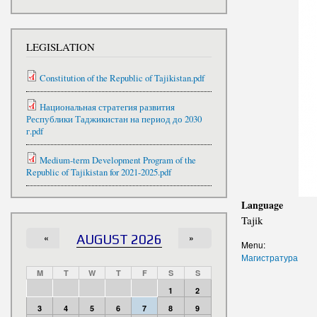
LEGISLATION
Constitution of the Republic of Tajikistan.pdf
Национальная стратегия развития
Республики Таджикистан на период до 2030
г.pdf
Medium-term Development Program of the
Republic of Tajikistan for 2021-2025.pdf
Language
Tajik
«
AUGUST 2026
»
Menu:
Магистратура
M
T
W
T
F
S
S
1
2
3
4
5
6
7
8
9