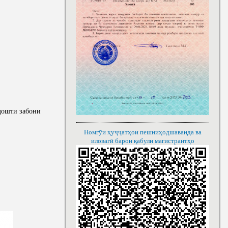
рдошти забони
Номгӯи ҳуҷҷатҳои пешниҳодшаванда ва
иловагӣ барои қабули магистрантҳо