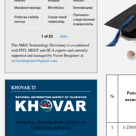
Анализ
Analysis
Анализ
Манфиатгиранда
Beneficiary
Бенефициар
Awards
Причинно-
Робитаи сабабу
Cause-result
следственная
натиҷа
relationship
взаимосвязь
next ›
1 of 23
This M&E Terminology Dictionary is co-authored
with PITI, MEDT and JICA experts and currently
supported and managed by Victor Ibragimov at
victor.ibragimov@gmail.com
KHOVAR.TJ
Рам
№
ихтис
NATIONAL INFORMATION AGENCY OF
1
1-2501
TAJIKISTAN «KHOVAR»
WWW.KHOVAR.TJ