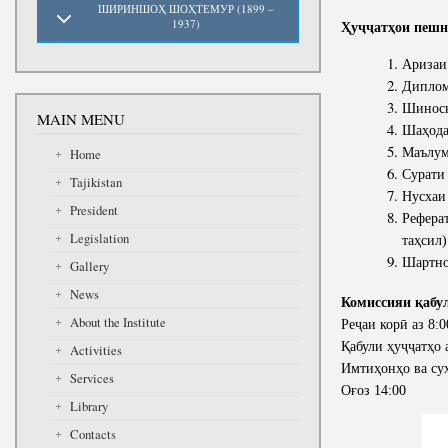
ШИРИНШОҲ ШОҲТЕМУР (1899 –
1937)
Ҳуҷҷатҳои пешн
Аризаи 
Диплом
Шиносн
MAIN MENU
Шаҳодат
Маълум
Home
Сурати 
Tajikistan
Нусхаи
President
Реферат
Legislation
таҳсил)
Шартно
Gallery
News
Комиссияи қабул
About the Institute
Реҷаи корӣ аз 8:0
Қабули ҳуҷҷатҳо а
Activities
Имтиҳонҳо ва суҳб
Services
Оғоз 14:00
Library
Contacts