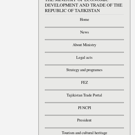
DEVELOPMENT AND TRADE OF THE
REPUBLIC OF TAJIKISTAN
Home
News
About Ministry
Legal acts
Strategy and programes
FEZ
Tajikistan Trade Portal
PI NCPI
President
Tourism and cultural heritage