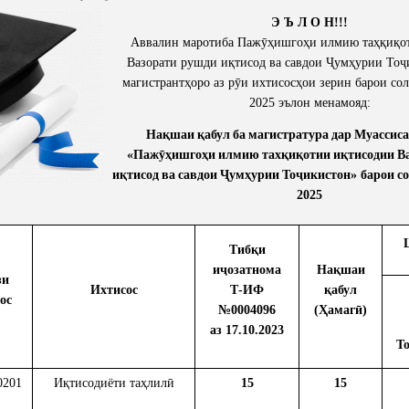
Scientific Depa
Э Ъ Л О Н
!!!
Conferences, semi
Telegrams
Аввалин маротиба Пажӯҳишгоҳи илмию таҳқиқо
Phone Talks
Вазорати рушди иқтисод ва савдои Ҷумҳурии Тоҷ
магистрантҳоро аз рӯи ихтисосҳои зерин барои сол
Photos
Write to the President
2025 эълон менамояд
:
Нақшаи
қабул
ба
магистратура
дар
Муассиса
«
Пажӯҳишгоҳи
илмию
тахқиқотии
иқтисодии
В
иқтисод
ва
савдои
Ҷумҳурии
Тоҷикистон
»
барои
с
2025
Тибқи
иҷозатнома
Нақшаи
зи
Ихтисос
Т-ИФ
қабул
ос
№0004096
(Ҳамагӣ)
аз 17.10.2023
Т
0201
Иқтисодиёти таҳлилӣ
15
15