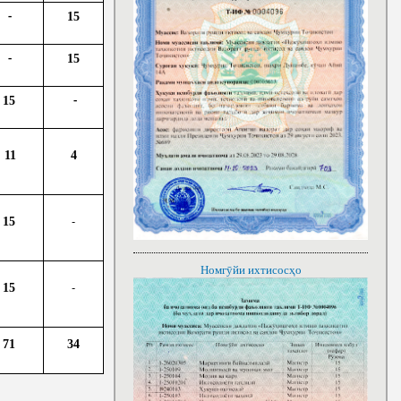
15
-
15
-
15
-
11
4
-
15
Номгӯйи ихтисосҳо
-
15
71
34