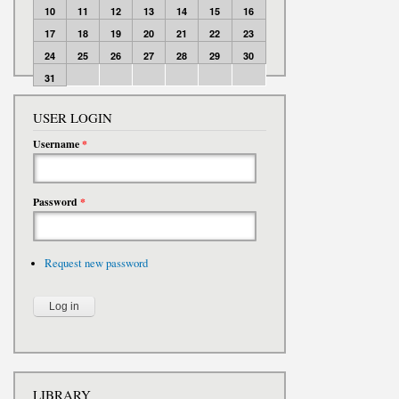
10
11
12
13
14
15
16
17
18
19
20
21
22
23
24
25
26
27
28
29
30
31
USER LOGIN
Username
*
Password
*
Request new password
LIBRARY