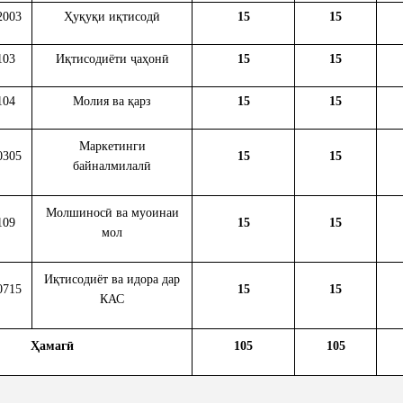
2003
Ҳуқуқи иқтисодӣ
15
15
103
Иқтисодиёти ҷаҳонӣ
15
15
104
Молия ва қарз
15
15
Маркетинги
0305
15
15
байналмилалӣ
Молшиносӣ ва муоинаи
109
15
15
мол
Иқтисодиёт ва идора дар
0715
15
15
КАС
Ҳамагӣ
105
105