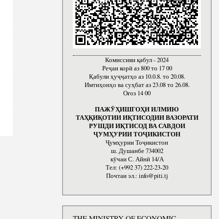
Комиссияи қабул - 2024
Реҷаи корӣ аз 800 то 17 00
Қабули ҳуҷҷатҳо аз 10.0.8. то 20.08.
Имтиҳонҳо ва суҳбат аз 23.08 то 26.08.
Оғоз 14 00
ПАЖӮҲИШГОҲИ ИЛМИЮ
ТАҲҚИҚОТИИ ИҚТИСОДИИ ВАЗОРАТИ
РУШДИ ИҚТИСОД ВА САВДОИ
ҶУМҲУРИИ ТОҶИКИСТОН
Ҷумҳурии Тоҷикистон
ш. Душанбе 734002
кӯчаи С. Айнӣ 14/А
Тел: (+992 37) 222-23-20
Почтаи эл.: info@piti.tj
THE MINISTRY OF ECONOMIC