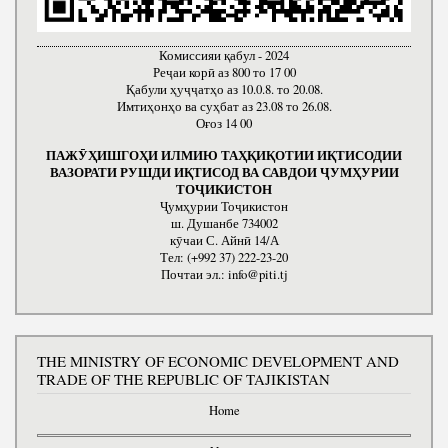
Комиссияи қабул - 2024
Реҷаи корӣ аз 800 то 17 00
Қабули ҳуҷҷатҳо аз 10.0.8. то 20.08.
Имтиҳонҳо ва суҳбат аз 23.08 то 26.08.
Оғоз 14 00
ПАЖӮҲИШГОҲИ ИЛМИЮ ТАҲҚИҚОТИИ ИҚТИСОДИИ
ВАЗОРАТИ РУШДИ ИҚТИСОД ВА САВДОИ ҶУМҲУРИИ
ТОҶИКИСТОН
Ҷумҳурии Тоҷикистон
ш. Душанбе 734002
кӯчаи С. Айнӣ 14/А
Тел: (+992 37) 222-23-20
Почтаи эл.: info@piti.tj
THE MINISTRY OF ECONOMIC DEVELOPMENT AND
TRADE OF THE REPUBLIC OF TAJIKISTAN
Home