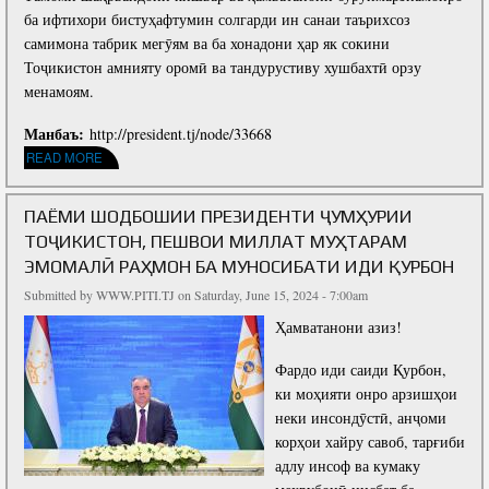
Department of Strategic Planning, Modeling and
Documents
ба ифтихори бистуҳафтумин солгарди ин санаи таърихсоз
Master's degree
Macroeconomic Perspectives
самимона табрик мегӯям ва ба хонадони ҳар як сокини
Addresses
Dissertation Council
Department for Strengthening Export Potential, Logistics and
Тоҷикистон амнияту оромӣ ва тандурустиву хушбахтӣ орзу
E-commerce
Telegrams
менамоям.
Sector of Master's Degree, Postgraduate and Doctoral Studies
(PhD)
Production Efficiency and Infrastructure Department
Phone Talks
Манбаъ:
http://president.tj/node/33668
Recommendations
Human Resource Development Department
ABOUT ПАЁМИ ШОДБОШИИ ПРЕЗИДЕНТИ ҶУМҲУРИИ ТОҶИКИСТОН, ПЕШВОИ
READ MORE
Photos
МИЛЛАТ МУҲТАРАМ ЭМОМАЛӢ РАҲМОН БА МУНОСИБАТИ РӮЗИ ВАҲДАТИ МИЛЛӢ
Partnership
Department of Institutional Strengthening of the Country and
Digital Economy
PRESIDENT OF THE REPUBLIC OF TAJIKISTAN
ПАЁМИ ШОДБОШИИ ПРЕЗИДЕНТИ ҶУМҲУРИИ
List of Partners
ТОҶИКИСТОН, ПЕШВОИ МИЛЛАТ МУҲТАРАМ
Department for Balanced Regional Development
ЭМОМАЛӢ РАҲМОН БА МУНОСИБАТИ ИДИ ҚУРБОН
Submitted by
WWW.PITI.TJ
on Saturday, June 15, 2024 - 7:00am
International and Domestic Services Development Department
Ҳамватанони азиз!
Human Resources, Law and Office Management
Фардо иди саиди Қурбон,
Accounting Sector
ки моҳияти онро арзишҳои
Information Technology Sector
неки инсондӯстӣ, анҷоми
корҳои хайру савоб, тарғиби
Works Department
адлу инсоф ва кумаку