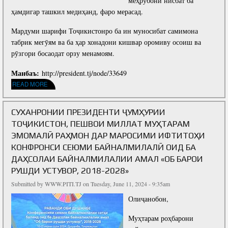
меҳрубонӣ нисбат ба
Write to the President
ҳамдигар ташкил медиҳанд, фаро мерасад.
Мардуми шарифи Тоҷикистонро ба ин муносибат самимона
табрик мегӯям ва ба ҳар хонадони кишвар оромиву осоиш ва
рӯзгори босаодат орзу менамоям.
Манбаъ:
http://president.tj/node/33649
ABOUT ПАЁМИ ШОДБОШИИ ПРЕЗИДЕНТИ ҶУМҲУРИИ ТОҶИКИСТОН, ПЕШВОИ
READ MORE
МИЛЛАТ МУҲТАРАМ ЭМОМАЛӢ РАҲМОН БА МУНОСИБАТИ ИДИ ҚУРБОН
СУХАНРОНИИ ПРЕЗИДЕНТИ ҶУМҲУРИИ
ТОҶИКИСТОН, ПЕШВОИ МИЛЛАТ МУҲТАРАМ
ЭМОМАЛӢ РАҲМОН ДАР МАРОСИМИ ИФТИТОҲИ
КОНФРОНСИ СЕЮМИ БАЙНАЛМИЛАЛӢ ОИД БА
ДАҲСОЛАИ БАЙНАЛМИЛАЛИИ АМАЛ «ОБ БАРОИ
РУШДИ УСТУВОР, 2018-2028»
Submitted by
WWW.PITI.TJ
on Tuesday, June 11, 2024 - 9:35am
Олиҷанобон,
Муҳтарам роҳбарони