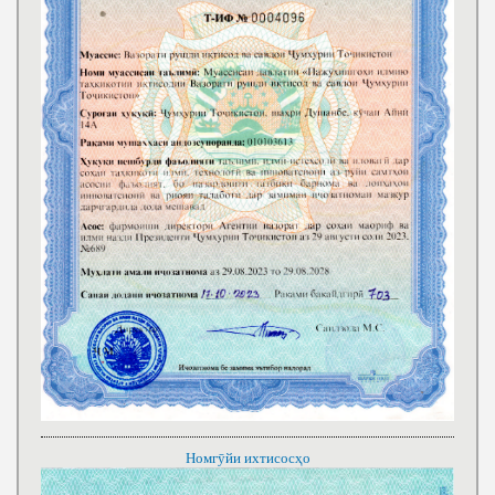
Номгӯйи ихтисосҳо