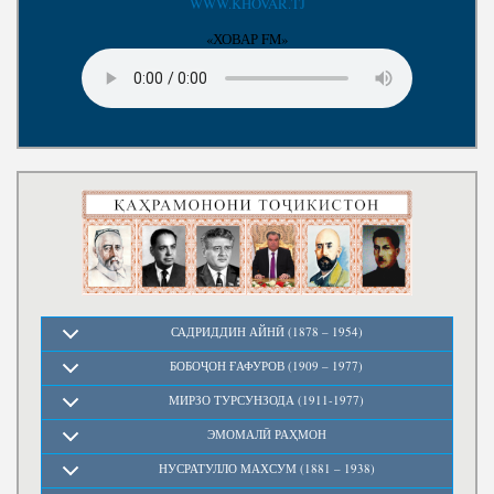
WWW.KHOVAR.TJ
«ХОВАР FM»
САДРИДДИН АЙНӢ (1878 – 1954)
БОБОҶОН ҒАФУРОВ (1909 – 1977)
МИРЗО ТУРСУНЗОДА (1911-1977)
ЭМОМАЛӢ РАҲМОН
НУСРАТУЛЛО МАХСУМ (1881 – 1938)