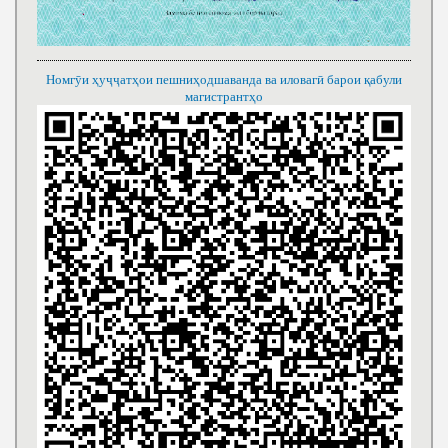
Номгӯи ҳуҷҷатҳои пешниҳодшаванда ва иловагӣ барои қабули
магистрантҳо