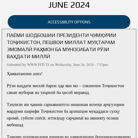
TAJIKISTAN
JUNE 2024
PRESIDENT
Proclamation of state independence
LEGISLATION
ACCESSIBILITY OPTIONS
Competency
Constitution
GALLERY
Constitution of the Republic of Tajikistan
ПАЁМИ ШОДБОШИИ ПРЕЗИДЕНТИ ҶУМҲУРИИ
Symbols of the President
Tajik peacemaking experience
NEWS
ТОҶИКИСТОН, ПЕШВОИ МИЛЛАТ МУҲТАРАМ
National Development Strategy of the Republic of Tajikistan for
Biography
Strengthening of state independence
ЭМОМАЛӢ РАҲМОН БА МУНОСИБАТИ РӮЗИ
the period up to 2030
ABOUT THE INSTITUTE
Books
Judicial power
ВАҲДАТИ МИЛЛӢ
Medium-term Development Program of the Republic of Tajikistan
ACTIVITIES
Articles
Submitted by
WWW.PITI.TJ
on Wednesday, June 26, 2024 - 7:53pm
for 2021-2025
Films
National currency
SERVICES
Ҳамватанони азиз!
Current activities
Structure
Articles
LEGISLATION OF
LIBRARY
Labour Union Committee of the Institute of Economics and
Establishment
WWW.PRESIDENT.TJ
THE REPUBLIC OF TAJIKISTAN
Рӯзи ваҳдати миллӣ барои ҳар яки мо – сокинони Тоҷикистон
Awards
Director
Demography of the NAST
CONTACTS
санаи муборак ва таърихӣ ба ҳисоб меравад.
Monograph
Deputy Director for Research and Teaching
Women of the Institute
News
Job Vacancy
Journal
Таҷлили ин ҷашни сарнавиштсоз нишонаи возеҳи арҷгузории
Academic Secretary
Projects
мардуми шарифи Тоҷикистон ба арзишҳои муқаддаси сулҳу
Meetings
Gallery
Academic Council
оромӣ, суботи сиёсӣ, иттиҳоду сарҷамъӣ ва амнияту осоиш
Achievements
Speeches
Monitoring & Evaluation Terminology Dictionary
мебошад.
Scientific Departments
Conferences, seminars and round tables
Trips
Тамоми шаҳрвандони кишвар ва ҳамватанони бурунмарзиамонро