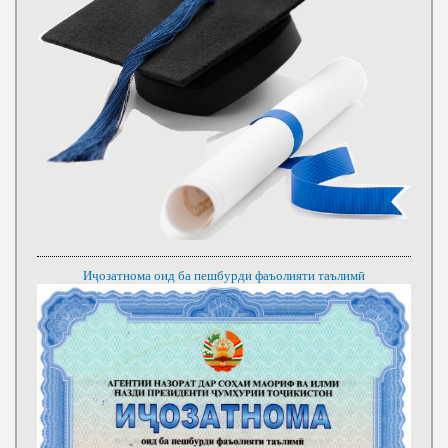
Иҷозатнома оид ба пешбурди фаъолияти таълимӣ