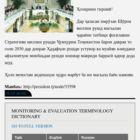
Ҳозирини гиромӣ!
Дар ҷаласаи имрӯзаи Шӯрои
миллии рушд масъалаи
ҷараёни татбиқи фосилавии
Стратегияи миллии рушди Ҷумҳурии Тоҷикистон барои давраи то
соли 2030 дар доираи Ҳадафҳои рушди устувор ва муайян намудани
афзалиятҳои минбаъдаи рушди кишвар мавриди баррасӣ қарор дода
шуд.
Ҳоло мехостам андешаҳои худро марбут ба ин масъала баён намоям.
Манбаъ:
http://president.tj/node/33598
ABOUT СУХАНРОНИИ ПРЕЗИДЕНТИ ҶУМҲУРИИ ТОҶИКИСТОН, ПЕШВОИ МИЛЛАТ
READ MORE
МУҲТАРАМ ЭМОМАЛӢ РАҲМОН ДАР ҶАЛАСАИ ШӮРОИ МИЛЛИИ РУШД
MONITORING & EVALUATION TERMINOLOGY
DICTIONARY
GO TO FULL VERSION
Tajik
English
Russian