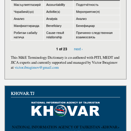
Масъулиятпазирӣ
Accountability
Подотчётность
Чорабинӣ(ҳо)
Activitie(s)
Мероприятие(я)
Анализ
Analysis
Анализ
Манфиатгиранда
Beneficiary
Бенефициар
Робитаи сабабу
Cause-result
Причинно-следственная
натиҷа
relationship
взаимосвязь
next ›
1 of 23
This M&E Terminology Dictionary is co-authored with PITI, MEDT and
JICA experts and currently supported and managed by Victor Ibragimov
at
victor.ibragimov@gmail.com
KHOVAR.TJ
NATIONAL INFORMATION AGENCY OF TAJIKISTAN «KHOVAR»