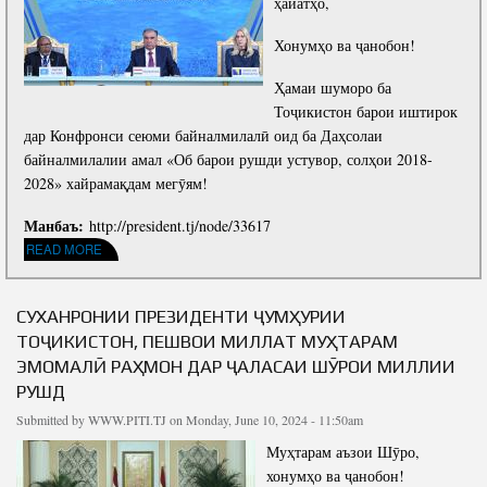
ҳайатҳо,
Хонумҳо ва ҷанобон!
Ҳамаи шуморо ба
Тоҷикистон барои иштирок
дар Конфронси сеюми байналмилалӣ оид ба Даҳсолаи
байналмилалии амал «Об барои рушди устувор, солҳои 2018-
2028» хайрамақдам мегӯям!
Манбаъ:
http://president.tj/node/33617
ABOUT СУХАНРОНИИ ПРЕЗИДЕНТИ ҶУМҲУРИИ ТОҶИКИСТОН, ПЕШВОИ МИЛЛАТ
READ MORE
МУҲТАРАМ ЭМОМАЛӢ РАҲМОН ДАР МАРОСИМИ ИФТИТОҲИ КОНФРОНСИ СЕЮМИ
БАЙНАЛМИЛАЛӢ ОИД БА ДАҲСОЛАИ БАЙНАЛМИЛАЛИИ АМАЛ «ОБ БАРОИ РУШДИ
УСТУВОР, 2018-2028»
СУХАНРОНИИ ПРЕЗИДЕНТИ ҶУМҲУРИИ
ТОҶИКИСТОН, ПЕШВОИ МИЛЛАТ МУҲТАРАМ
ЭМОМАЛӢ РАҲМОН ДАР ҶАЛАСАИ ШӮРОИ МИЛЛИИ
РУШД
Submitted by
WWW.PITI.TJ
on Monday, June 10, 2024 - 11:50am
Муҳтарам аъзои Шӯро,
хонумҳо ва ҷанобон!