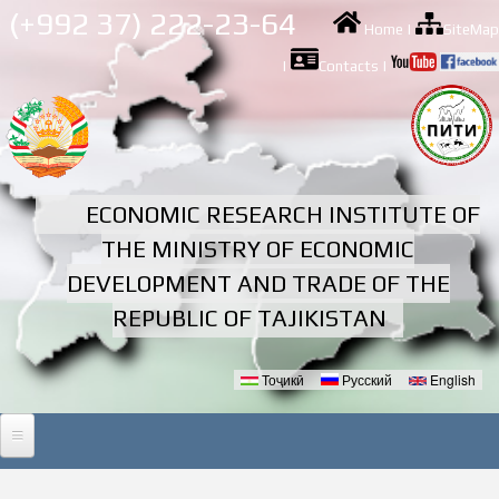
Skip to
(+992 37) 222-23-64
Home
|
SiteMap
main
content
|
Contacts
|
ECONOMIC RESEARCH INSTITUTE OF
THE MINISTRY OF ECONOMIC
DEVELOPMENT AND TRADE OF THE
REPUBLIC OF TAJIKISTAN
Тоҷикӣ
Русский
English
Languages
HOME